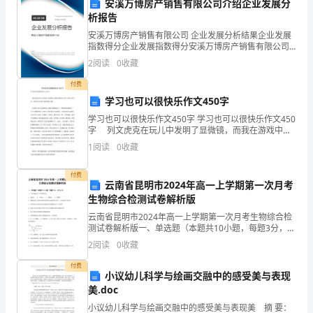
以
安溪万博房产销售有限公司介绍企业发展分
析报告
不
安溪万博房产销售有限公司 企业发展分析结果企业发展
指数得分企业发展指数得分安溪万博房产销售有限公司
固
综合得分说明：企业发展指数根据企业规模、企业创
2
阅读
0
收藏
新、企业风险、企业活力四个维度对企业发展情况进行
定,
评价。
付费
也
学习也可以很快乐作文450字
学习也可以很快乐作文450字 学习也可以很快乐作文450
可
字 列文虎克在玩儿中发明了显微镜，而我在游戏中认
识了许多生字宝宝，因此从小养成了阅读的好习惯。
以
1
阅读
0
收藏
记得我上幼儿园的时候，妈妈开始教我玩儿一
固
付费
云南省昆明市2024年高一上学期第一次月考
定。
生物综合检测试卷解析版
云南省昆明市2024年高一上学期第一次月考生物综合检
下
测试卷解析版一、单选题（本题共10小题，每题3分，共
30分）1、下列细胞器中不含磷脂的是（ ）A．线粒体
面
2
阅读
0
收藏
B．叶绿体 C．溶酶体
是
付费
小议幼儿科学与绘画交融中的感受美与表现
美.doc
小
小议幼儿科学与绘画交融中的感受美与表现美 摘 要：