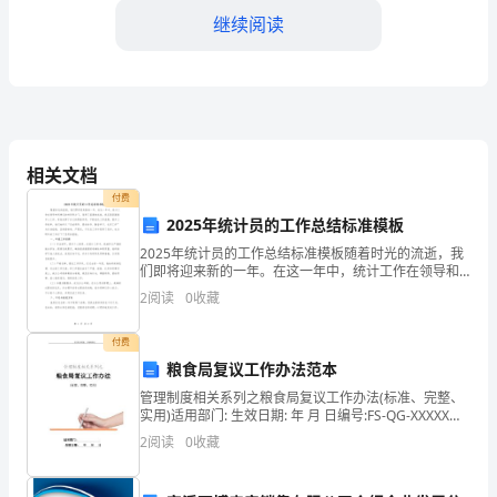
继续阅读
示”,
但
比
_____年____月____日
请
员工请假条模板下载四尊敬的领导：
相关文档
示
你们好!
付费
简
2025年统计员的工作总结标准模板
2025年统计员的工作总结标准模板随着时光的流逝，我
日)，望领导批准!
便、
们即将迎来新的一年。在这一年中，统计工作在领导和
同事们的共同努力下，取得了显著的成效。我们紧密围
此致
2
阅读
0
收藏
灵
绕中心工作，有效发挥了自己的职能作用，不断优化工
作流
敬礼
活,
付费
请假人：XXX
粮食局复议工作办法范本
格
X年X月X日
管理制度相关系列之粮食局复议工作办法(标准、完整、
实用)适用部门: 生效日期: 年 月 日编号:FS-QG-XXXXX粮
式
食局复议工作办法粮食行政复议是指县级以
2
阅读
0
收藏
可