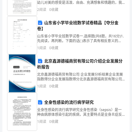
编
幼儿对美的感受是活泼、自由、充满想象和情趣的，我
们力求从创设优美、丰富色彩的自然生态环境入手，充
2
阅读
0
收藏
为
实幼儿审美的源泉，通过科学的观察、比较，支持、引
导幼
大
山东省小学毕业班数学试卷精品【夺分金
2
卷】
家
山东省小学毕业班数学试卷一.选择题(共8题，共16分)1.
先阅读，再判断。下面的话( )表示了具有相反意义的
整
量？长方形的周长是12米，面积是8平方米。A.是 B.不是
1
阅读
0
收藏
2.圆
理
北京鑫源德福商贸有限公司介绍企业发展分
的
析报告
员
北京鑫源德福商贸有限公司 企业发展分析结果企业发展
指数得分企业发展指数得分北京鑫源德福商贸有限公司
综合得分说明：企业发展指数根据企业规模、企业创
工
1
阅读
0
收藏
新、企业风险、企业活力四个维度对企业发展情况进行
评价。
请
全身性感染的流行病学研究
假
全身性感染的流行病学研究全身性感染（sepsis）是一
种由病原体感染引起的疾病，其主要特点是全身炎症反
条
应综合征（SIRS），可导致多器官功能障碍和死亡。全
1
阅读
0
收藏
球每年有数百万人患上全身性感染，其中一部分是医
模