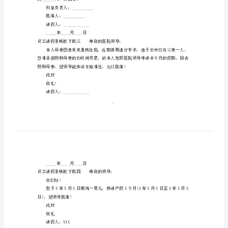
载
员工请假条模板下载一尊敬的领导：
4
篇
员
工
XXX同志已经能够胜任本岗位的上班。
请
特此申请，望领导批准为盼!
假
申请人：XXX
条
XX年XX月XX
模
板
假______天，请批准。
下
科室负责人：__________
载