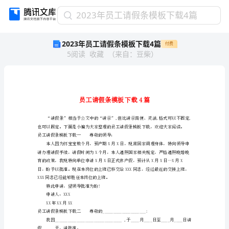
2023
2023年员工请假条模板下载4篇
年
2023年员工请假条模板下载4篇
付费
员
5
阅读
收藏
（
来自
：
豆柴
）
工
请
假
条
模
板
下