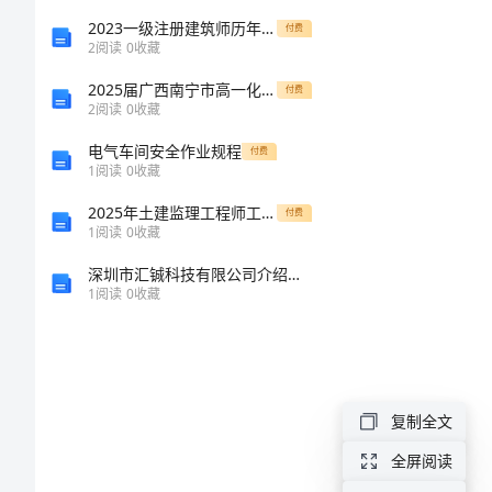
右
2023一级注册建筑师历年真题解析8卷
付费
2
阅读
0
收藏
铭
2025届广西南宁市高一化学下册期末学业质量监测模拟试题含解析
付费
2
阅读
0
收藏
激
电气车间安全作业规程
付费
励
1
阅读
0
收藏
人
2025年土建监理工程师工作总结范文
付费
1
阅读
0
收藏
们
深圳市汇铖科技有限公司介绍企业发展分析报告
上
1
阅读
0
收藏
进
的
励
复制全文
志
全屏阅读
座