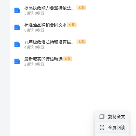
安
提高执政能力要坚持依法行政学习体会
付费
全
5
阅读
0
收藏
心
标准油品购销合同文本
付费
6
阅读
0
收藏
得
九年级政治弘扬和培育民族精神说课方案人教新课标版
付费
体
4
阅读
0
收藏
会
最新城实的谚语精选
付费
消
2
阅读
0
收藏
防
全工作。
安
全
心
复制全文
得
全屏阅读
体