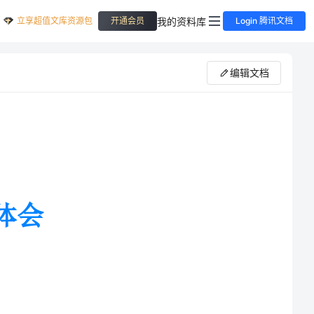
立享超值文库资源包
我的资料库
开通会员
Login 腾讯文档
编辑文档
在日常工作中却往往被忽视，被麻