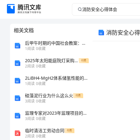
消
防
相关文档
消防安全心得
安
后甲午时期的中国社会教案：片面启示和全面思考历史转型期的契机和挑战
全
1
阅读
0
收藏
2025年太阳能庭院灯采购合同范本
心
付费
2
阅读
0
收藏
得
2LiBH4-MgH2体系储氢性能的研究的任务书
1
阅读
0
收藏
体
硅藻泥行业为什么这么火
付费
3
阅读
0
收藏
会
监理专家对2023年监理项目的回顾和展望
消
3
阅读
0
收藏
防
临时清洁工劳动合同
付费
2
阅读
0
收藏