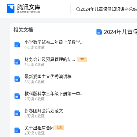
2024
年
相关文档
2024年儿
儿
小学数学试卷二年级上册数学期末测试卷附参考答案【黄金题型】
童
0
阅读
0
收藏
保
财务会计及预算管理的结合措施论文
付费
3
阅读
0
收藏
健
最新爱国主义优秀演讲稿
8
阅读
0
收藏
知
教科版科学三年级下册第一单元《-物体的运动》测试卷(中心小学)
2
阅读
0
收藏
识
新春团拜会策划范文
讲
6
阅读
0
收藏
关于出租房合同
付费
座
2
阅读
0
收藏