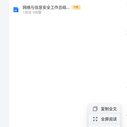
总
网络与信息安全工作总结精选多篇
付费
1
阅读
0
收藏
结
战。
范
文
2024
年
儿
童
保
健
复制全文
知
全屏阅读