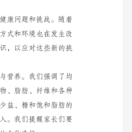
科技的发展和社会的变迁，孩子们的生活方式和环境也在发生改
变。因此，我们必须不断更新儿童保健知识，以应对这些新的挑
在本次讲座中，我们首先讨论了饮食与营养。我们强调了均
衡饮食的重要性，包括蛋白质、碳水化合物、脂肪、纤维和各种
维生素和矿物质的摄入。我们还强调了减少盐、糖和饱和脂肪的
摄入，以及增加水果、蔬菜和全谷物的摄入。我们提醒家长们要
接下来，我们讨论了儿童运动与健康。我们鼓励孩子们每天
进行适量的体育锻炼，以增强心肺功能、促进骨骼发育和提高免
疫力。我们提醒家长们要鼓励孩子参加各种户外活动，如跑步、
游泳、骑自行车等，并避免过度依赖电子设备。同时，我们也强