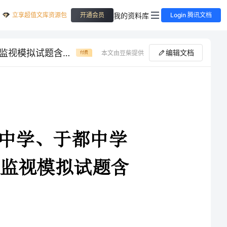
立享超值文库资源包
我的资料库
开通会员
Login 腾讯文档
2024-2025学年江西省南康中学、于都中学数学高一上册期末质量跟踪监视模拟试题含解析
编辑文档
本文由豆柴提供
付费
4-2025学年江西省南康中学、于都中学
数学高一上册期末质量跟踪监视模拟试题含
1、用斜二测画法画一个水平放置的平面图形的直观图是如图所示的一个正方形，