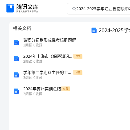
2024-
2025
相关文档
学
微积分初步形成性考核册题解
年
2
阅读
0
收藏
江
2024年上海市《保密知识竞赛必刷100题》考试题库及一套参考答案
付费
2
阅读
0
收藏
西
学年第二学期班主任的工作计划
付费
3
阅读
0
收藏
省
2024年苏州实训总结
付费
3
阅读
0
收藏
南
康
中