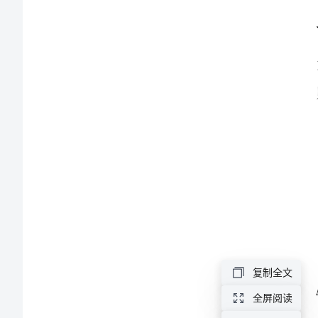
学、
于
都
中
学
数
学
高
复制全文
一
全屏阅读
上