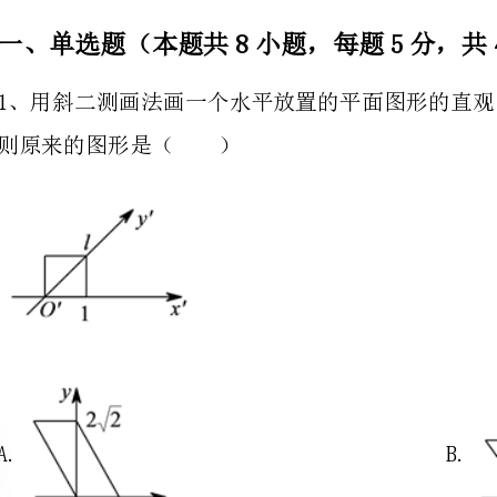
则原来的图形是（）
A.B.
C.D.