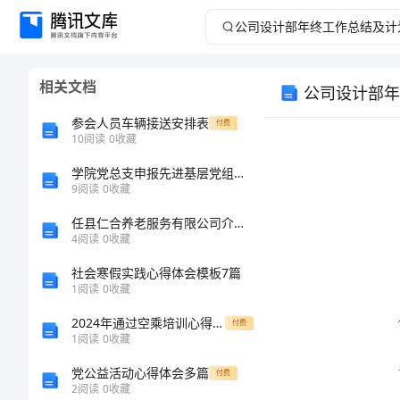
公
司
相关文档
公司设计部年
设
参会人员车辆接送安排表
付费
计
10
阅读
0
收藏
学院党总支申报先进基层党组织材料-总结报告模板
部
9
阅读
0
收藏
年
任县仁合养老服务有限公司介绍企业发展分析报告
4
阅读
0
收藏
终
社会寒假实践心得体会模板7篇
1
阅读
0
收藏
工
2024年通过空乘培训心得体会
付费
作
1
阅读
0
收藏
党公益活动心得体会多篇
付费
总
2
阅读
0
收藏