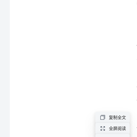
结
及
计
划
公
司
设
计
部
年
复制全文
终
全屏阅读
础。