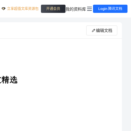
立享超值文库资源包
我的资料库
开通会员
Login 腾讯文档
编辑文档