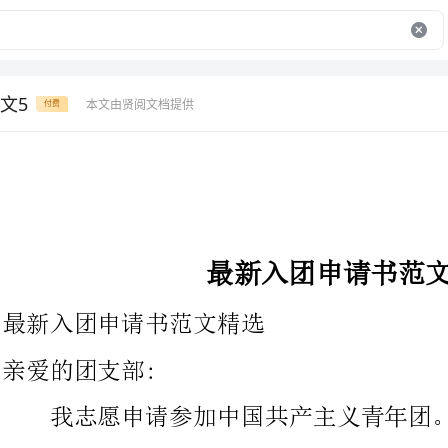
文5
本文由贤阅文档提供
付费
最新入团申请书范文精选
最新入团申请书范文精选
亲爱的团支部:
我志愿申请参加中国共产主义青年团。
中国共产主义青年团是中国青年的先进组织，是中国共产党的
有力助手和后备军，是中国青年马列主义、毛泽东思想和邓小平理
论的大学校，是培养和造就“四有”青年的革命熔炉，是建立民