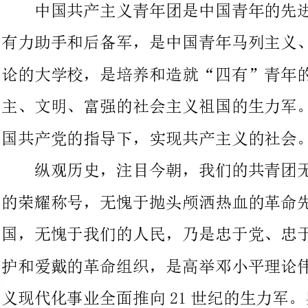
主、文明、富强的社会主义祖国的生力军。她的最终目的，是在中
国共产党的指导下，实现共产主义的社会。
纵观历史，注目今朝，我们的共青团无愧于中国青年先进组织
的荣耀称号，无愧于抛头颅洒热血的革命先烈，无愧于我们的.祖
国，无愧于我们的人民，乃是忠于党、忠于人民，为我国青年所拥
护和爱戴的革命组织，是高举邓小平理论伟大旗帜，把我国社会主
义现代化事业全面推向21世纪的生力军。鉴
崇敬和向往，渴望着可以早日入团。我要求参加团组织，是为了能
更直接地承受团组织的培养教育，以团员的标准，严格要求自己，
更好地为建立我们伟大的社会主义祖国奉献自己的力量。
我向学校团委申请，参加共青团，请学校团委考验及批准。在
参加共青团后，在学校团委的教导下一定要努力学习，严格要求自