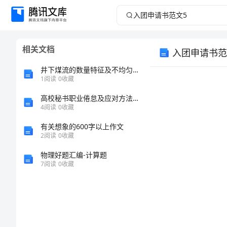
入
团
相关文档
入团申请书范
申
井下煤流的数量特征及不均匀系数探讨
请
1
阅读
0
收藏
高校秘书职业倦怠及应对方法探讨
书
4
阅读
0
收藏
范
有关想象的600字以上作文
2
阅读
0
收藏
文
物理好题汇编-计算题
7
阅读
0
收藏
5
最
新