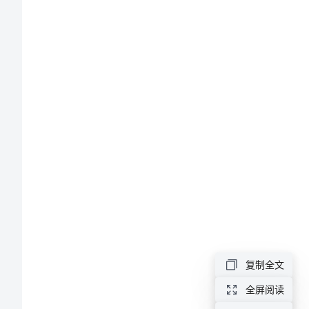
入
团
申
请
书
范
文
精
选
最
新
入
复制全文
团
全屏阅读