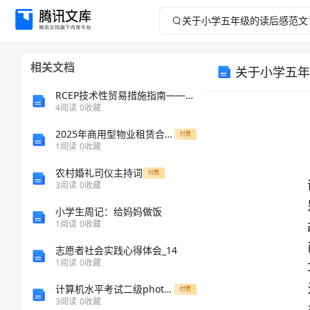
关
于
相关文档
关于小学五年
小
RCEP技术性贸易措施指南——出口水产品篇中
学
4
阅读
0
收藏
2025年商用型物业租赁合同终结版
五
付费
1
阅读
0
收藏
年
农村婚礼司仪主持词
付费
3
阅读
0
收藏
级
小学生周记：给妈妈做饭
1
阅读
0
收藏
的
志愿者社会实践心得体会_14
读
1
阅读
0
收藏
计算机水平考试二级photoshop考试试题及大纲
付费
后
3
阅读
0
收藏