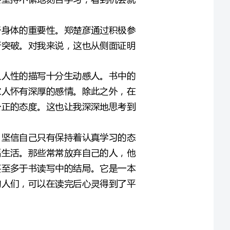
在阅读这本书的过程中，我也发现其中对于友情、家庭以及人性的描写十分生动感人。书中的
主人公不仅在学业上追求着自己的梦想，同时也对朋友和家人怀有深厚的感情。除此之外，在
处理和其他人的关系时，主人公一直保持着真诚、坦率和公正的态度。这也让我深深地思考到
总体来说，这本书让我认识到了另一个世界观和新的心态，坚信自己只有保持着认真学习的态
度，不放弃梦想，就一定能够追求到自己心灵最渴望的幸福生活。那些常常放弃自己的人，他
们将会因自己的怯懦而错过一些机会。这本书对我的启示甚至多于书读写中的结局。它是一本
富有激励和正能量的书籍，那些在人生路上屡屡遇到挫折的人们，可以在读完后心灵得到了平