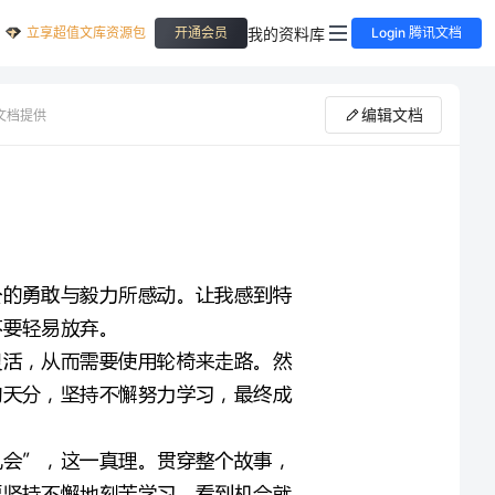
立享超值文库资源包
我的资料库
开通会员
Login 腾讯文档
编辑文档
文档提供
读完《摇着轮椅上北大》这本书，我深深地被故事中主人公的勇敢与毅力所感动。让我感到特
故事主人公叫做郑楚彦，他小时候因为意外导致腿部不够灵活，从而需要使用轮椅来走路。然
而，他并没有因此而就此放弃，相反他通过学习能力极强的天分，坚持不懈努力学习，最终成
通过阅读，我更加深刻地了解到了“天才不过是勤奋加上机会”，这一真理。贯穿整个故事，
主人公不断地告诫自己：虽然自己面对着许多困难，但只要坚持不懈地刻苦学习，看到机会就
在读这本书的过程中，我也理解到了身体的健康与运动对于身体的重要性。郑楚彦通过积极参
加体育运动，坚持自己的康复训练，才能够在学习方面有所突破。对我来说，这也从侧面证明