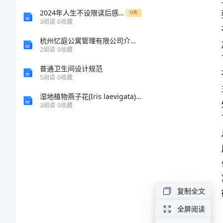
感
2024年人生不设限读后感经典版
付费
3
阅读
0
收藏
范
杭州忆庭公寓管理有限公司介绍企业发展分析报告
2
阅读
0
收藏
文：
普通卫生间设计规范
5
阅读
0
收藏
摇
湿地植物燕子花(Iris laevigata)对模拟施氮的响应研究
着
3
阅读
0
收藏
衡和慰藉。
轮
椅
上
复制全文
北
全屏阅读