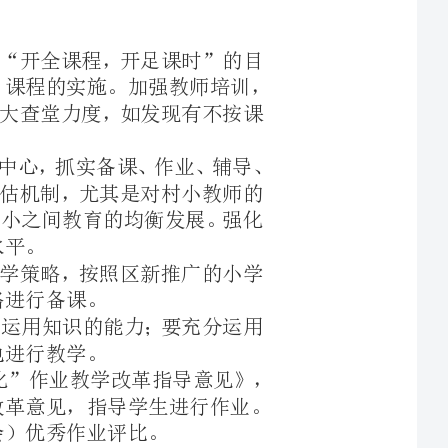
我们将以课堂为中心，抓实备课、作业、辅导、
力度，完善评估机制，尤其是对村小教师的
中心本部和村小之间教育的均衡发展。强化
学习、运用教学策略，按照区新推广的小学
眼于培养学生运用知识的能力；要充分运用
作业——认真落实《罗庄区义务教育阶段“个性化”作业教学改革指导意见》，
教研室下发的小学品德与生活（社会）作业改革意见，指导学生进行作业。
——实行无分数等级制评价办法，逐步完善促进学生全面发展的评价体系。
生活（社会）研究团队
课题研究、专题研讨课、分析课、展示课等
，积极开展教学研究，提倡个性研究，提升教师教学水平及课程实施能力。
研究团队教师每个学期分别打造1-2节体现
品课，在学校范围内公开执教，以达到互相
的教研活动。以“课