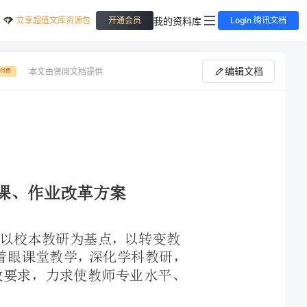
立享超值文库资源包
我的资料库
开通会员
Login 腾讯文档
编辑文档
本文由贤阅文档提供
付费
改革为中心，以校本教研为基点，以转变教
学思想，接收、融合、运用新的教育理念为目标，着眼课堂教学，深化学科教研，
使教师教学行为、学生学习方式适应新的课改要求，力求使教师专业水平、
全课程，开足课时”的目
求，指导、督促学校健全品德与生活（社会）课程的实施。加强教师培训，
质量。我们将加大查堂力度，如发现有不按课