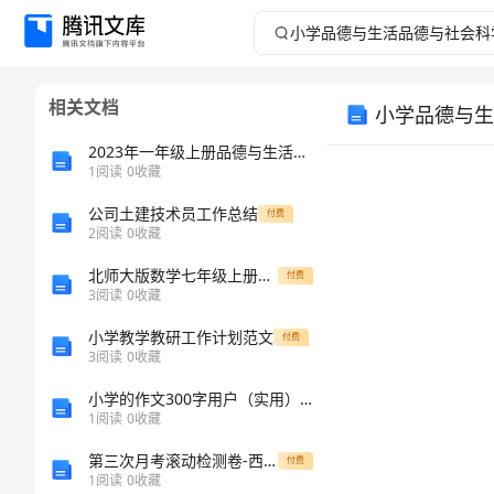
小
学
相关文档
小学品德与生
品
2023年一年级上册品德与生活全册教案鄂教版
德
1
阅读
0
收藏
公司土建技术员工作总结
与
付费
2
阅读
0
收藏
生
北师大版数学七年级上册期中测试题【含答案】（共4套）
一、指导思想
付费
3
阅读
0
收藏
活
小学教学教研工作计划范文
付费
3
阅读
0
收藏
品
小学的作文300字用户（实用）通用版
德
1
阅读
0
收藏
第三次月考滚动检测卷-西安交通大学附属中学分校物理北师大版八年级（下册）常见的光学仪器专项测试A卷（附答案详解）
付费
与
1
阅读
0
收藏