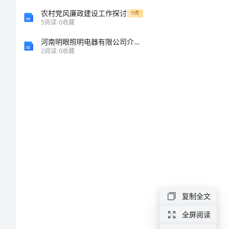
社
农村党风廉政建设工作探讨
付费
5
阅读
0
收藏
会
河南明眼照明电器有限公司介绍企业发展分析报告
2
阅读
0
收藏
科
学、
综
合
实
践
复制全文
活
全屏阅读