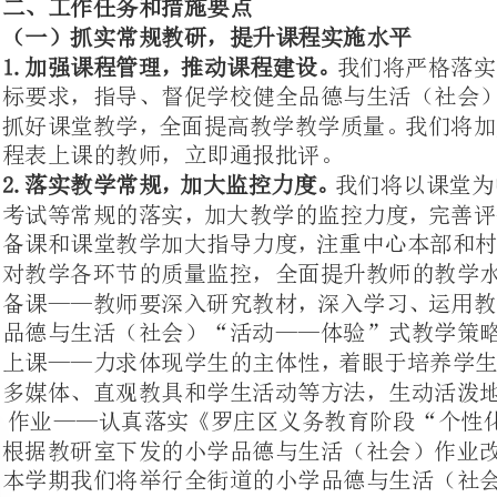
程表上课的教师，立即通报批评。
2.落实教学常规，加大监控力度。
考试等常规的落实，加大教学的监控
备课和课堂教学加大指导力度，注重
对教学各环节的质量监控，全面提升教师的教学水平。
备课——教师要深入研究教材，深入
品德与生活（社会）“活动——体验”式教学策略进行备课。
上课——力求体现学生的主体性，着
多媒体、直观教具和学生活动等方法，生动活泼地进行教学。
根据
本学期我们将举行全街道的小学品德与生活（社会）优秀作业评比。
考试
实行平时随机调查问卷和期末考试相结合的方式进行评价。
（二）深化课堂改革，提升自能高效课堂
1.发挥研究团队作用，创建特色课堂。
我们将发挥品德与
的智慧和作用，形成研究合力，通过
形式
鼓励教师创建富有个性的课堂。每位
先进教学理念、高水平、高效率的精
交流，学习借鉴，共同提高的目的。
2．开展教研活动，提升教学水平。
大力开展“三个层次”