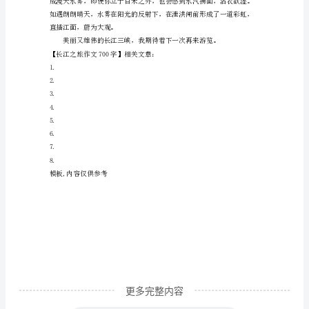
字
顺
长
江
游
览
赋予我们最美的画卷。
而
下，
第
一
个
参
更多完整内容