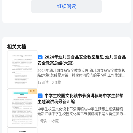
观
继续阅读
的
是
“丰
都
相关文档
鬼
2024年幼儿园食品安全教案反思 幼儿园食品
安全教案总结(六篇)
城”
2024年幼儿园食品安全教案反思 幼儿园食品安全教案总
景
结(六篇)总结是对某一特定时间段内的学习和工作生活等
表现情况加以回顾和分析的一种书面材料，它能够使头
13
阅读
0
收藏
脑更加清醒，目标更加明确，让我们一起来学习写总
点，
付费
中学生校园文化读书节演讲稿与中学生梦想
它
主题演讲稿最新汇编
耸
中学生校园文化读书节演讲稿与中学生梦想主题演讲稿
最新汇编中学生校园文化读书节演讲稿书是人类进步的
立
阶梯，是知识的源泉，我们从小就与书结下了不解之
3
阅读
0
收藏
缘。从字母到汉语，再到文章，是书给我们造就了学习
直插江面，蔚为大观。
在
知识的优越