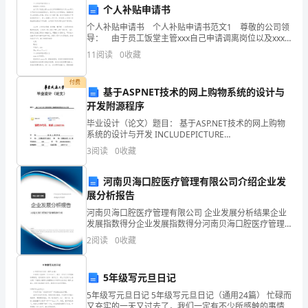
个人补贴申请书
山
个人补贴申请书 个人补贴申请书范文1 尊敬的公司领
顶，
【长江之旅作文700字】相关文章：
导： 由于员工饭堂主管xxx自己申请调离岗位以及xxx
辞工，为节省员工饭堂经营成本，提升员工工作积极
11
阅读
0
收藏
有
1.
性，根据目前员工饭堂的工作量，经本人多方
座
2.
付费
基于ASPNET技术的网上购物系统的设计与
开发附源程序
大
3.
毕业设计（论文）题目： 基于ASP.NET技术的网上购物
庙。
4.
系统的设计与开发 INCLUDEPICTURE
"../../Application%20Data/Tencent/Users/23637012
3
阅读
0
收藏
它
5.
里
河南贝海口腔医疗管理有限公司介绍企业发
6.
展分析报告
面
7.
河南贝海口腔医疗管理有限公司 企业发展分析结果企业
发展指数得分企业发展指数得分河南贝海口腔医疗管理
有
8.
有限公司综合得分说明：企业发展指数根据企业规模、
2
阅读
0
收藏
企业创新、企业风险、企业活力四个维度对企业发展情
哼
模板,内容仅供参考
况进
哈
5年级写元旦日记
5年级写元旦日记 5年级写元旦日记（通用24篇） 忙碌而
祀、
又充实的一天又过去了，我们一定有不少所感触的事情