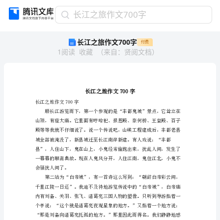
长
长江之旅作文700字
江
长江之旅作文700字
付费
之
1
阅读
收藏
（
来自
：
贤阅文档
）
旅
作
文
700
字
长
长江之旅作文700字
江