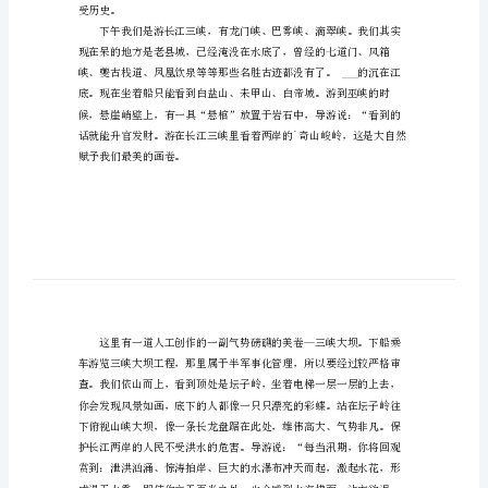
之
旅
作
文
700
字
会骚扰人间了。
长
江
之
旅
作
文
700
受历史。