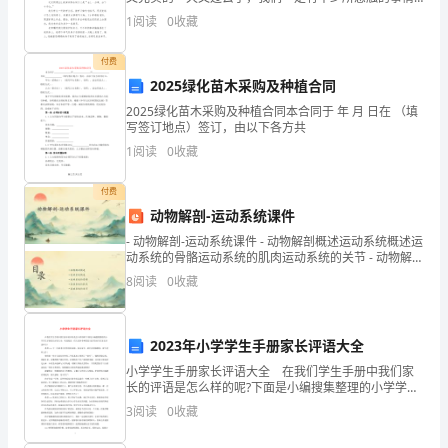
吧，是时候用心地写一篇日记了。那么日记有什么格式
报
1
阅读
0
收藏
呢？下面是小编帮大家整理的5年级写
恩
付费
2025绿化苗木采购及种植合同
殿、
2025绿化苗木采购及种植合同本合同于 年 月 日在 （填
奈
写签订地点）签订，由以下各方共
1
阅读
0
收藏
何
付费
桥、
动物解剖-运动系统课件
王
- 动物解剖-运动系统课件 - 动物解剖概述运动系统概述运
动系统的骨骼运动系统的肌肉运动系统的关节 - 动物解剖
皇
概述
8
阅读
0
收藏
殿、
百
2023年小学学生手册家长评语大全
子
小学学生手册家长评语大全 在我们学生手册中我们家
长的评语是怎么样的呢?下面是小编搜集整理的小学学生
手册家长评语大全，欢迎阅读，供大家参考和借鉴!更多
殿
3
阅读
0
收藏
资讯尽在家长评语栏目! 希望xxx下一次能考出
等