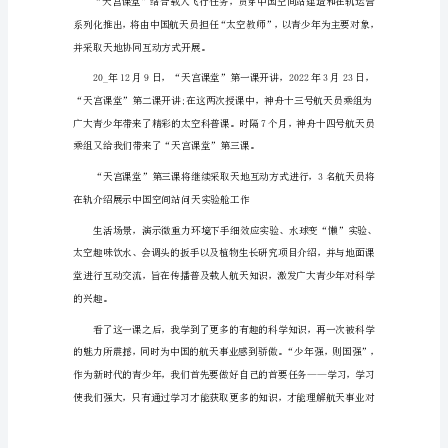
后
是现场的一员能向他们请教!
感
天
宫
课
堂
神
州
十
天宫课堂神州十四号观后感篇2
四
号
观
后