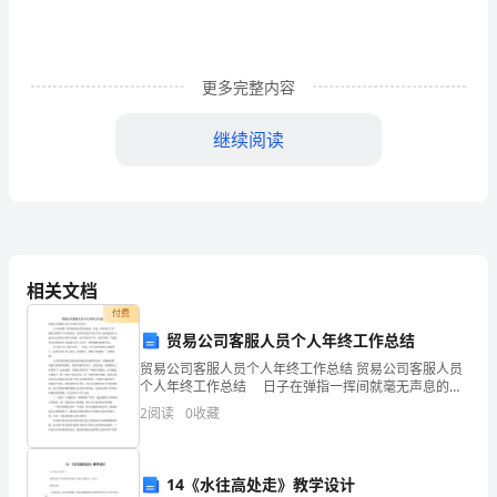
感
篇
更多完整内容
1
继续阅读
虽
然
疫
情
神、热爱航天事业具有特殊优势。
相关文档
阻
付费
挡
贸易公司客服人员个人年终工作总结
贸易公司客服人员个人年终工作总结 贸易公司客服人员
了
个人年终工作总结 日子在弹指一挥间就毫无声息的流
逝，经过一年的努力工作，我们又积累了不少的经历，
我
2
阅读
0
收藏
你的年终总结写好了吗？适时做总结才能让自己的努力
并采取天地协同互动方式开展。
更
们
14《水往高处走》教学设计