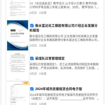
上
14 《水往高处走》教学设计 山子完小王春万 教学内容:
学
小学科学青岛版三年级上册第38、39页。 教学目标: 1.
知识目标:认识毛细现象;了解毛细现象发生的条件和在生
4
阅读
0
收藏
产生活中的应用。 2.能力目标:
的
路，
衡水富达化工橡胶有限公司介绍企业发展分
析报告
但
衡水富达化工橡胶有限公司 企业发展分析结果企业发展
阻
指数得分企业发展指数得分衡水富达化工橡胶有限公司
综合得分说明：企业发展指数根据企业规模、企业创
2
阅读
0
收藏
新、企业风险、企业活力四个维度对企业发展情况进行
挡
评价。
在轨介绍展示中
不
采煤队日常管理规定
了
采煤队日常管理规定1、员工必须按照每月制定的考勤制
度休班，严禁出现串休、乱休现象，否则按旷工处理。
考勤制度每月初公布，请员工留意。2、婚丧嫁娶按矿里
我
3
阅读
0
收藏
规定天数休班，正常报工，如果超休按旷工处理，如对
扣分
们
付费
2024年城市房屋租赁合同电子版
热
的兴趣。
2024年城市房屋租赁合同电子版城市房屋租赁合同甲方
爱
（出租方）：证件类型：___________________证件号码：
___________________住所：_________________
1
阅读
0
收藏