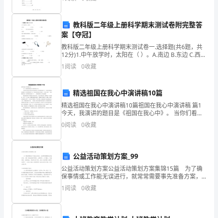
科
学
教科版二年级上册科学期末测试卷附完整答
案【夺冠】
的
教科版二年级上册科学期末测试卷一.选择题(共6题，共
心。
12分)1.中午放学时，太阳在（ ）。A.南边 B.东边 C.西边
2.（ ）是玉米丰收的季节。A.夏季
1
阅读
0
收藏
今
天
精选祖国在我心中演讲稿10篇
我
精选祖国在我心中演讲稿10篇祖国在我心中演讲稿 篇1
今天，我演讲的题目是《祖国在我心中》。 当你们看到
看
五星红旗冉冉升起的时候，你们想到的是什么？当你们
0
阅读
0
收藏
唱着响亮的国歌时，你们想到的是
了
《天
公益活动策划方案_99
公益活动策划方案公益活动策划方案集锦15篇 为了确
宫
保事情或工作能无误进行，就常常需要事先准备方案，
方案一般包括指导思想、主要目标、工作重点、实施步
课
1
阅读
0
收藏
骤、政策措施、具体要求等项目。制定方案需要注意哪
堂