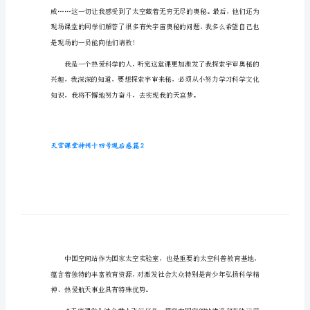
天宫课堂神州十四号观后感篇1
后
感
天
学情怀。
宫
课
堂
神
州
十
四
号
观