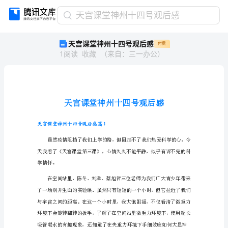
天
天宫课堂神州十四号观后感
宫
天宫课堂神州十四号观后感
付费
课
1
阅读
收藏
（
来自
：
三一办公
）
堂
神
州
十
四
号
观