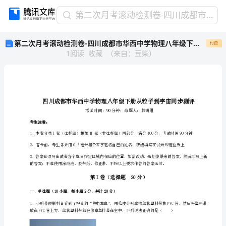
第
第二次月考滚动检测卷-四川成都市华西中学物理八年级下册从粒子到宇宙同步测评练习题（含答案解析）
二
第二次月考滚动检测卷-四川成都市华西中学物理八年级下册从粒子到宇宙同步测评练习题（含答案解析）
付费
次
1
阅读
收藏
（
来自
：
豆柴
）
月
考
滚
动
检
测
卷-
考生注意：