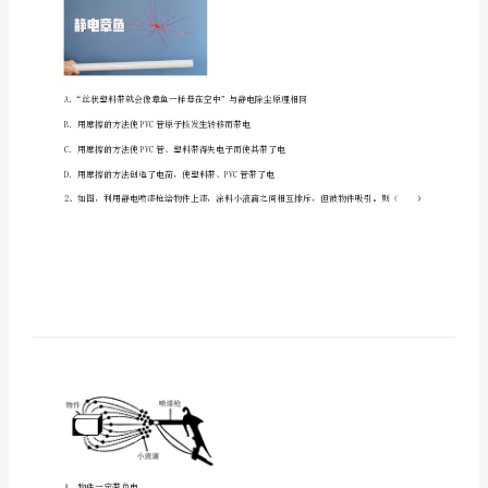
四
川
成
都
市
一、单选题（10小题，每小题2分，共计20分）
华
西
中
学