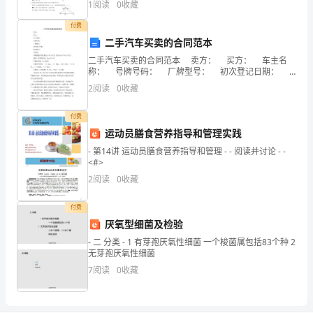
西
1
阅读
0
收藏
中
付费
二手汽车买卖的合同范本
学
5、关于光现象，以下说法错误的是（）
二手汽车买卖的合同范本 卖方： 买方： 车主名
称： 号牌号码： 厂牌型号： 初次登记日期：
物
发动机号： 车架号： 养路费缴付有效期自xx年4月
2
阅读
0
收藏
27日至20xx年9月
理
付费
八
运动员膳食营养指导和管理实践
年
- 第14讲 运动员膳食营养指导和管理 - - 阅读并讨论 - -
<#>
级
2
阅读
0
收藏
下
付费
册
厌氧型细菌及检验
- 二 分类 - 1 有芽孢厌氧性细菌 一个梭菌属包括83个种 2
从
无芽孢厌氧性细菌
7
阅读
0
收藏
粒
子