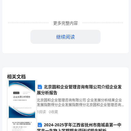
到
宇
更多完整内容
宙
继续阅读
同
步
测
相关文档
评
北京圆和企业管理咨询有限公司介绍企业发
A．物件一定带负电
展分析报告
练
B．小液滴一定带同种电荷
北京圆和企业管理咨询有限公司 企业发展分析结果企业
发展指数得分企业发展指数得分北京圆和企业管理咨询
习
有限公司综合得分说明：企业发展指数根据企业规模、
1
阅读
0
收藏
C．小液滴可能不带电
企业创新、企业风险、企业活力四个维度对企业发展情
况进
题
2024-2025学年江西省抚州市南城县第一中
D．涂料小液滴喷向物件是因为分子热运动
学高一生物上学期期末调研试题含解析