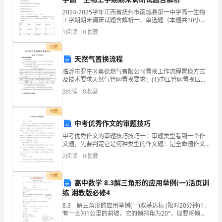
（含
3、下列现象属于扩散现象的是（）
2024-2025学年江西省抚州市南城县第一中学高一生物
上学期期末调研试题含解析一、单选题（本题共10小
题，每题3分，共30分）1、下列对组成细胞分子的描
答
A．沙尘暴，飞沙满天
1
阅读
0
收藏
述，正确的是（ ）①核酸、酶、果糖、脂肪均含
付费
B．擦黑板时，粉笔灰四处飞扬
案
天然气置换流程
临沂市罗庄区奥德燃气有限公司置换工作流程置换方式
C．煮稀饭时，看见米粒在水中翻滚
解
及技术要求天然气管网置换要求：(1)中压管网置换压
力：初步置换压力为0.2MPa；计划在所有燃气管网置换
3
阅读
0
收藏
D．槐树开花时，空气中弥漫着槐花的香味
完成后1～3个月后，升压至0.3MPa。(2)管
析）
付费
4、下列现象能用分子动理论解释的是（）
四
中考优秀作文的审题技巧
①温度越高，蒸发越快；
中考优秀作文的审题技巧技巧一：审题类型看到一个作
川
文题，先要判定它是何种类型的作文题：是全命题作文
还是提供话题需要再自拟题的话题作文，是选择型半命
成
②酒精与水混合后总体积变小；
2
阅读
0
收藏
题作文还是自由填写型半命题作文，是材料作文还是用
材料引题
都
③液体很难被压缩；
付费
高中数学 8.3解三角形的应用举例(一)活页训
市
练 湘教版必修4
④在显微镜下，看到细菌在活动；
8.3 解三角形的应用举例(一)双基达标 (限时20分钟)1．
华
有一长为1公里的斜坡，它的倾斜角为20°，现要将倾斜
⑤化纤衣服很容易粘上灰尘。
角改成10°，则斜坡长为 ( )．A．1