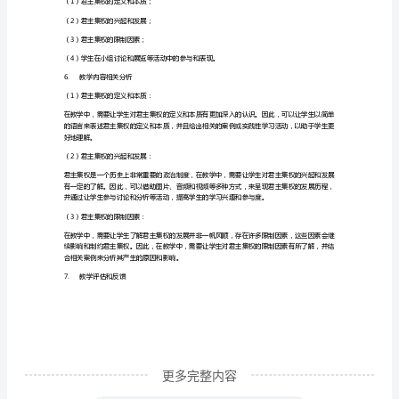
松
（2）君主集权的兴起和发展；
学
（3）君主集权的运作机制；
习
（4）君主集权的限制因素；
初
（5）班级小组讨论和展览。
中
3.
教学模式
历
（1）讲授知识，提供案例和资料；
史
（2）小组讨论，以更深入的方式学习君主集权；
是
教
学
中
的
更多完整内容