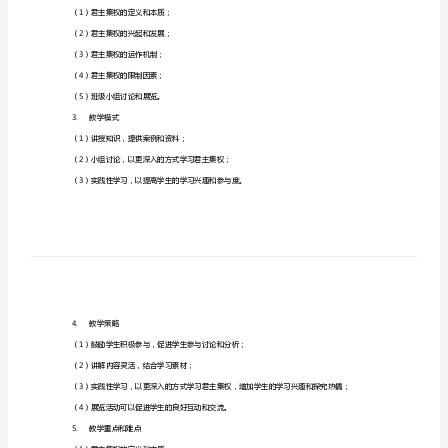
主
帮助他们更轻松地学习这个政治制度。
集
一、教案概述
权
教
二、教案的具体内容
案，
1.
教学目标分析
让
（1）理解君主集权的本质和发展过程；
学
（2）建立良好的历史思维方式和价值观；
（3）掌握相关词汇和概念。
生
2.
教学内容安排
轻
（1）君主集权的定义和本质；