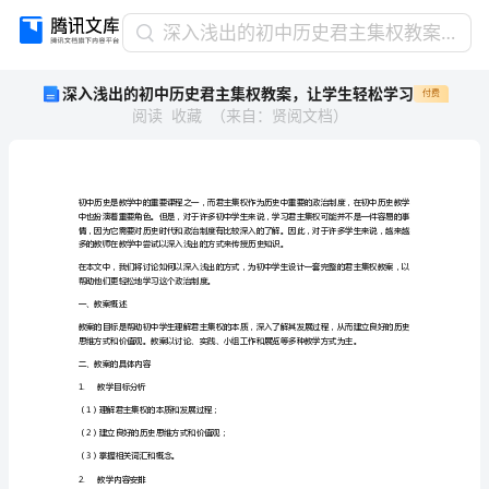
深
深入浅出的初中历史君主集权教案，让学生轻松学习
入
深入浅出的初中历史君主集权教案，让学生轻松学习
付费
浅
阅读
收藏
（
来自
：
贤阅文档
）
出
的
初
中
历
史
君