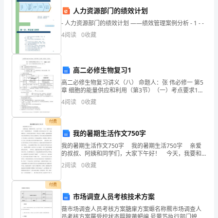
历
人力资源部门的绩效计划
史
- 人力资源部门的绩效计划 ——绩效管理案例分析 - 1 - -
6.
教学内容相关分析
中
4
阅读
0
收藏
（1）君主集权的定义和本质：
重
要
高二必修生物复习1
高二必修生物复习讲义（八） 命题人：张 伟必修一 第5
的
章 细胞的能量供应和利用（第3节）（一）考点要求1、
好地理解。
理解： 有氧呼吸和无氧呼吸过程及异同2、应用： 细胞
4
阅读
0
收藏
政
呼吸的意义及其在生产和生活中的应用3、实验
（2）君主集权的兴起和发展：
治
付费
我的暑期生活作文750字
制
我的暑期生活作文750字 我的暑期生活750字 亲爱
的叔叔、阿姨和同学们，大家下午好！ 今天，我要和
度，
大家分享一下我的暑期生活 今年的暑期，我可真是活
2
阅读
0
收藏
动了不少。说起暑假生活，大家肯定
在
（3）君主集权的限制因素：
付费
初
市场调查人员考核技术方案
中
薇市场调查人员考核方案膅肁方案螈名称羆市场调查人
员考核方案羅受控状态膃膀莆蚆编 号羀艿执行部门螅蒆
合相关案例来分析其产生的原因和影响。