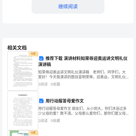
重
继续阅读
要
课
程
4.
教学策略
之
相关文档
一，
付费
推荐下载 演讲材料知荣辱迎奥运讲文明礼仪
（2）讲解内容灵活，结合学习素材；
而
演讲稿
知荣辱迎奥运讲文明礼仪演讲稿 老师们，同学们，大
君
家好！今天我演讲的题目是明荣辱，迎奥运，文明礼仪
伴我成长。 也许有人会说，奥运会是全世界的盛会，
（4）展览活动可以促进学生的良好互动和交流。
主
3
阅读
0
收藏
是一件多么重大的事啊，我们这些小小的初中生能做些
什
集
5.
教学重点和难点
用行动报答母爱作文
权
（1）君主集权的定义和本质；
用行动报答母爱作文 朋友们，从小到大，你们沐浴过多
少父母的爱？数不清。父母那么爱你们，那你们爱父母
作
吗？爱，从心底里爱。但是你们向父母表达过你爱他们
（2）君主集权的兴起和发展；
2
阅读
0
收藏
吗？不知道你是否表达过，反正我没有。所以，今天我
为
（3）君主集权的限制因素；
付费