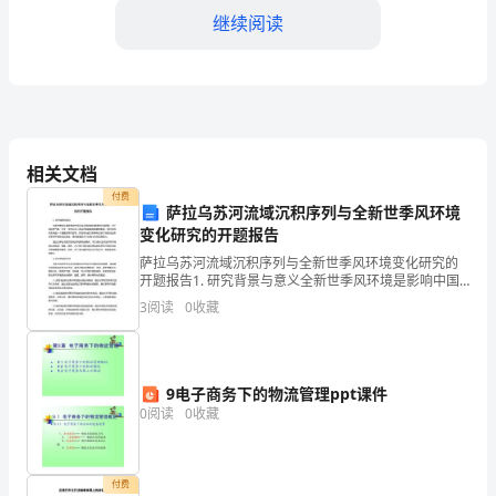
继续阅读
荏
苒，
转
眼
相关文档
间
付费
萨拉乌苏河流域沉积序列与全新世季风环境
我
变化研究的开题报告
们
萨拉乌苏河流域沉积序列与全新世季风环境变化研究的
系，促进了工作的顺利进行。
开题报告1. 研究背景与意义全新世季风环境是影响中国
又
东部及周边地区重要的环境因素，对于地区的气候、水
3
阅读
0
收藏
文、生态以及人类活动等都具有重要的影响。萨拉乌苏
要
河流
迎
9电子商务下的物流管理ppt课件
接
0
阅读
0
收藏
____
年
付费