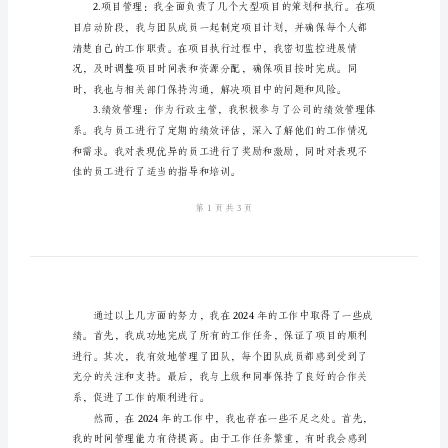
总
结
2024
望在新的一年里能够更好地发展。
年
行
政
主
管
年
终
凝聚力和合作能力。
个
人