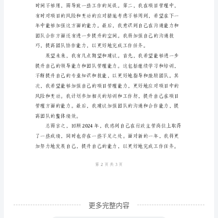
总
结
尊
敬
的
领
导、
各
佳的员工进行了适当
位
同
事：
时
更多完整内容
光