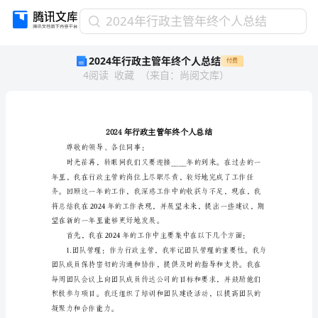
2024
2024年行政主管年终个人总结
年
2024年行政主管年终个人总结
付费
行
4
阅读
收藏
（
来自
：
尚阅文库
）
政
主
管
年
终
个
尊敬的领导、各位同事：
人