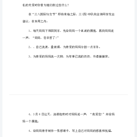
三八妇女节倡议书1
书
亲爱的同学们：
三
八
妇
女
节
倡
议
书
三
八
私的关爱时你曾为她们做过些什么?
妇