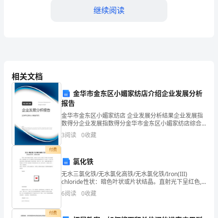
视
继续阅读
模
拟
试
相关文档
题
金华市金东区小媚家纺店介绍企业发展分析
报告
含
金华市金东区小媚家纺店 企业发展分析结果企业发展指
数得分企业发展指数得分金华市金东区小媚家纺店综合
B．丙酮酸生成CO的场所可以在细胞质基质
得分说明：企业发展指数根据企业规模、企业创新、企
解
3
阅读
0
收藏
2
业风险、企业活力四个维度对企业发展情况进行评价。
该企
付费
C．[H]与氧气结合的场所在线粒体内膜
析
氯化铁
无水三氯化铁/无水氯化高铁/无水氯化铁/Iron(III)
2025
chloride性状：暗色叶状或片状结晶。直射光下呈红色,
反射光下呈绿色,有时显浅棕黑色。极易吸湿,在空气中易
6
阅读
0
收藏
届
吸收水分成为结晶氯化
山
A．供给全面营养B．供给能源
付费