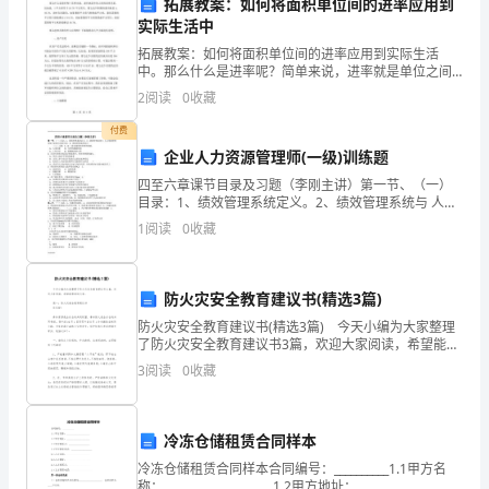
拓展教案：如何将面积单位间的进率应用到
西
实际生活中
C．维持细胞的渗透压D．供给水分
拓展教案：如何将面积单位间的进率应用到实际生活
省
中。那么什么是进率呢？简单来说，进率就是单位之间
的比例关系。比如说，1平方米等于10.76平方英尺，那
2
阅读
0
收藏
西
么这个转换的进率就是1：10.76。进率告诉我们，如
精和CO的量如下表所示：
2
付费
安
企业人力资源管理师(一级)训练题
a
b
%
氧浓度（）
市
四至六章课节目录及习题（李刚主讲）第一节、（一）
目录：1、绩效管理系统定义。2、绩效管理系统与 人力
长
资源管理其他子系统之间的关系。3、绩效管理系统设
1
阅读
0
收藏
计。 （二）习题：1．(C )是实施绩效管
30mol
CO
安
产生的量
2
区
防火灾安全教育建议书(精选3篇)
防火灾安全教育建议书(精选3篇) 今天小编为大家整理
第
0mol
产生酒精的量
了防火灾安全教育建议书3篇，欢迎大家阅读，希望能帮
助到大家。 篇一：防火灾安全教育建议书 你们好!
一
3
阅读
0
收藏
森林资源是全社会的共同财富，森
中
下列叙述错误的是（）
冷冻仓储租赁合同样本
学
冷冻仓储租赁合同样本合同编号：__________1.1甲方名
A．氧浓度为a时只进行有氧呼吸
称：____________________1.2甲方地址：