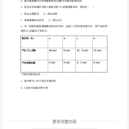
学
置内氧气充足，不考虑无氧呼吸）
期
期
末
质
2
量
跟
踪
监
更多完整内容