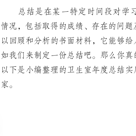
以回顾和分析的书面材料，它能够
如我们来制定一份总结吧。那么
以下是小编整理的卫生室年度总结
一年来，在县卫生局,镇医院的
国家法律，法规，严格执行有关法
法开展有关执业活动，完美的完成