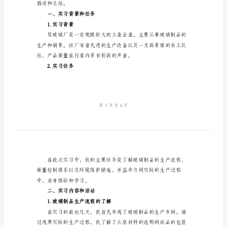
告
2024
年
向有了更加清晰的认识。
玻
璃
保护
厂
【引言】
认
识
实
习
报
描述和总结。
告