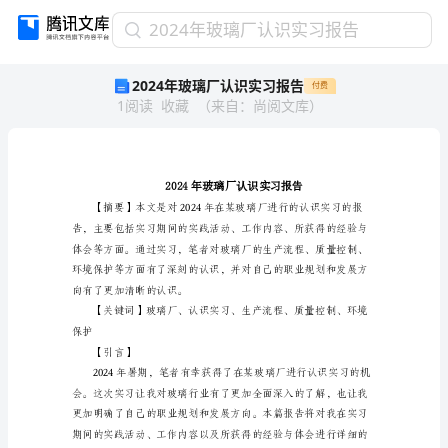
2024
2024年玻璃厂认识实习报告
年
2024年玻璃厂认识实习报告
付费
玻
1
阅读
收藏
（
来自
：
尚阅文库
）
璃
厂
认
识
实
习
报