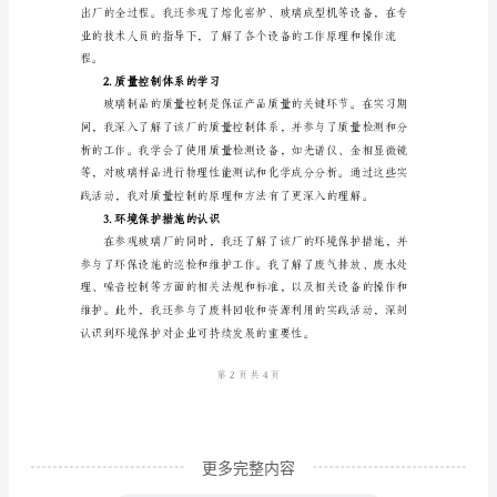
一、实习背景和任务
【摘
要】
1.实习背景
本
文
是
对
2.实习任务
2024
年
在
某
玻
璃
厂
更多完整内容