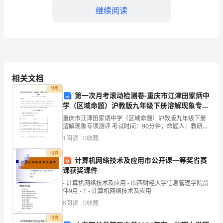
进
继续阅读
行
的
认
识
相关文档
中，亲身体验和学习。
付费
实
第一次月考滚动检测卷-重庆市江津田家炳中
学（区域命题）沪教版九年级下册溶解现象专项
二、实习内容和活动
习
测评试卷（详解版）
重庆市江津田家炳中学（区域命题）沪教版九年级下册
1.玻璃制品生产流程的了解
的
溶解现象专项测评 考试时间：90分钟；命题人：教研组
考生注意：1、本卷分第I卷（选择题）和第Ⅱ卷（非选择
1
阅读
0
收藏
题）两部分，满分100分，考试时间90分钟2、答
报
付费
计算机网络技术及应用市公开课一等奖省赛
告，
课获奖课件
主
- 计算机网络技术及应用 - 山西财经大学信息管理学院贾
伟9月 - 1 - 计算机网络技术及应用
要
8
阅读
0
收藏
包
付费