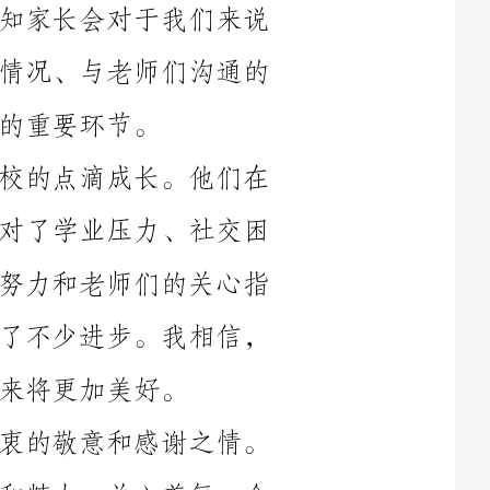
回顾过去一年，我想起了孩子们在学校的点滴成长。他们在
这个初中阶段经历了许多变化和挑战，面对了学业压力、社交困
扰、情绪波动等各种问题。但通过他们的努力和老师们的关心指
导，他们逐渐适应了新的学习环境，取得了不少进步。我相信，
首先，我想对孩子们的老师们表示由衷的敬意和感谢之情。
在过去的一年里，你们付出了大量的心血和精力，关心着每一个
孩子的成长，不仅教给他们知识，更是为他们树立了榜样。你们
是他们学习路上的指路明灯，是他们成长道路上的坚实后盾。谢
同时，我衷心感谢学校领导对初中教育的关心和支持。正是