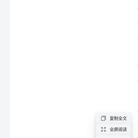
言
稿
范
本
2024
年
初
中
家
长
复制全文
会
全屏阅读