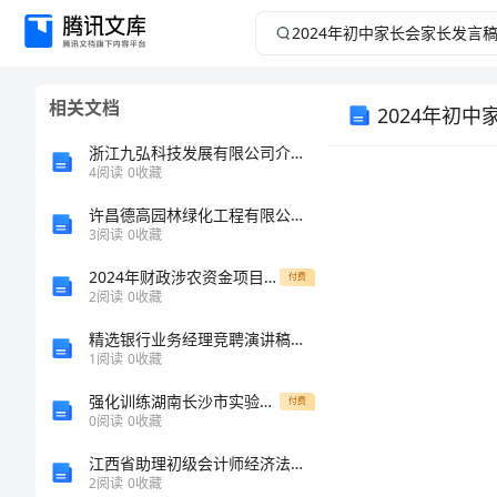
2024
年
相关文档
2024年初
初
浙江九弘科技发展有限公司介绍企业发展分析报告
中
4
阅读
0
收藏
家
许昌德高园林绿化工程有限公司介绍企业发展分析报告
3
阅读
0
收藏
长
2024年财政涉农资金项目自查报告
付费
2
阅读
0
收藏
会
精选银行业务经理竞聘演讲稿参考
1
阅读
0
收藏
家
强化训练湖南长沙市实验中学物理八年级（下册）冲刺练习同步练习试题（含详解）
付费
长
0
阅读
0
收藏
江西省助理初级会计师经济法基础练习题(附解析)
发
2
阅读
0
收藏