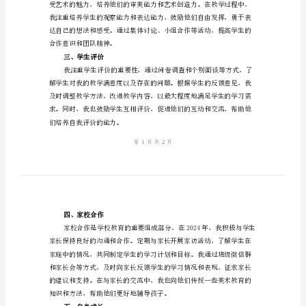
总
结
范
一、学科建设
文
2024
年
小
二、教育教学
学
美
术
教