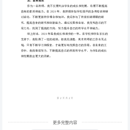
师
工
作
合作意识和团队精神。
总
三、学生评价
结
范
文
2024
年
们培养自我评价的能力。
小
学
美
术
更多完整内容