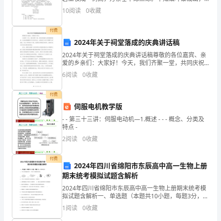
二月春风似剪刀。【注释】⑴ 柳：柳树，落叶乔木或灌
实
10
阅读
0
收藏
木，叶子狭长，种类很多。本诗描写的是垂柳。⑵ 碧玉
而
付费
2024年关于祠堂落成的庆典讲话稿
辛
2024年关于祠堂落成的庆典讲话稿尊敬的各位嘉宾、亲
勤
爱的乡亲们：大家好！今天，我们齐聚一堂，共同庆祝
我们乡里祠堂的落成，这是浩荡漫漫百年历史的见证，
6
阅读
0
收藏
的
也是我们乡亲们辛勤努力的结晶。在这个特殊的日子
里，我
一
付费
伺服电机教学版
年。
- - 第三十三讲：伺服电动机—1.概述 - - - 概念、分类及
特点 -
在
2
阅读
0
收藏
这
付费
一
2024年四川省绵阳市东辰高中高一生物上册
期末统考模拟试题含解析
年
2024年四川省绵阳市东辰高中高一生物上册期末统考模
拟试题含解析一、单选题（本题共10小题，每题3分，共
里，
30分）1、下列几种细胞结构中，不属于生物膜系统的是
1
阅读
0
收藏
A． B． C． D．2、
我