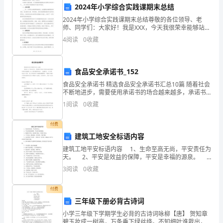
小
2024年小学综合实践课期末总结
2024年小学综合实践课期末总结尊敬的各位领导、老
学
师、同学们：大家好！我是XXX，今天我很荣幸能够站在
这里给大家总结一下____年小学综合实践课的学习经历和
美
4
阅读
0
收藏
收获。一、总体回顾____年，小学综合实践课
术
食品安全承诺书_152
教
食品安全承诺书 精选食品安全承诺书汇总10篇 随着社会
师，
不断地进步，需要使用承诺书的场合越来越多，承诺书
是签署人内心真实意愿的表示，忌搞形式、走过场，忌
1
阅读
0
收藏
出于无奈。怎么写承诺书才能避免踩雷呢
又
付费
度
和发展做出更大的贡献。
建筑工地安全标语内容
过
建筑工地平安标语内容 1、生命至高无尚，平安责任为
天。 2、平安是效益的保障，平安是幸福的源泉。
了
3、隐患险于明火，防范胜于救灾，责任重于泰山。
3
阅读
0
收藏
4、广泛发动，强化监视，责任到位，常抓
一
付费
个
三年级下册必背古诗词
充
小学三年级下学期学生必背的古诗词咏柳【唐】 贺知章
碧玉妆成一树高，万条垂下绿丝绦。不知细叶谁裁出，