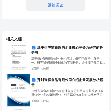
教
继续阅读
师
工
四、家校合作
作
总
相关文档
结
基于供应链管理的企业核心竞争力研究的任
务书
2024
基于供应链管理的企业核心竞争力研究的任务书任务书
年，
一、研究背景随着全球化的不断推进，企业间的竞争越
来越激烈，要想在激烈的市场环境中生存并获得成功，
3
阅读
0
收藏
我
必须具备强大的竞争力。而供应链管理作为企业竞争力
的重要组
作
开封岑祥食品有限公司介绍企业发展分析报
告
五、自身成长
为
开封岑祥食品有限公司 企业发展分析结果企业发展指数
得分企业发展指数得分开封岑祥食品有限公司综合得分
一
说明：企业发展指数根据企业规模、企业创新、企业风
3
阅读
0
收藏
险、企业活力四个维度对企业发展情况进行评价。该企
名
业的