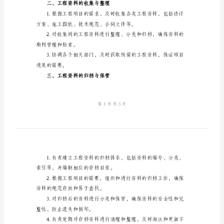
职责的范本，供参考：
本
一、工程资料的管理
工
程
组织和资料的分类、编码等。
资
料
员
和流程，并进行相应
岗
位
保资料的完整性和准确性。
职
责
统，保证资料的及时提供和使用。
范
二、工程资料的收集与整理
本