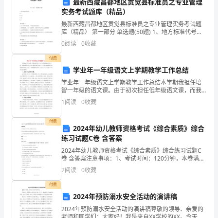
最新西藏昌都地区贡觉县标准员之专业管理
中
实务考试题库（精品）
门和人员进行工作。
最新西藏昌都地区贡觉县标准员之专业管理实务考试题
的
库（精品） 第一部分 单选题(50题) 1、地方标准代号为
（ ）。A.GB.JGJC.DBD.Q【答案】：C2、关于推荐性标
0
阅读
0
收藏
各
准，下列说法错误
对不合理的使用进行纠正和改进。
付费
类
学业年一年级语文上学期教学工作总结
资
学业年一年级语文上学期教学工作总结本学期我担任培
智一年级的语文课。由于初次担任低年级语文课，而我
提供必要的解释和协助。
料
所面对的学生是一群存在智力问题，且大部分没有接受
1
阅读
0
收藏
过学校教育的学生，因此，在教育教学过程中，我从以
的
五、工程资料的备份与恢复
下几个方
付费
2024年幼儿教师资格考试《综合素质》综合
管
练习试题C卷 含答案
理
2024年幼儿教师资格考试《综合素质》综合练习试题C
料遗失或损坏。
卷 含答案注意事项：1、考试时间：120分钟，本卷满分
和
为150分。 2、请首先按要求在试卷的指定位置填写您的
2
阅读
0
收藏
姓名、准考证号等信息。 3、请仔细阅读各
整
付费
性。
2024年预防溺水安全活动的演讲稿
理
2024年预防溺水安全活动的演讲稿尊敬的领导、亲爱的
工
老师和同学们：大家好！我是来自XX学校的XX。今天，