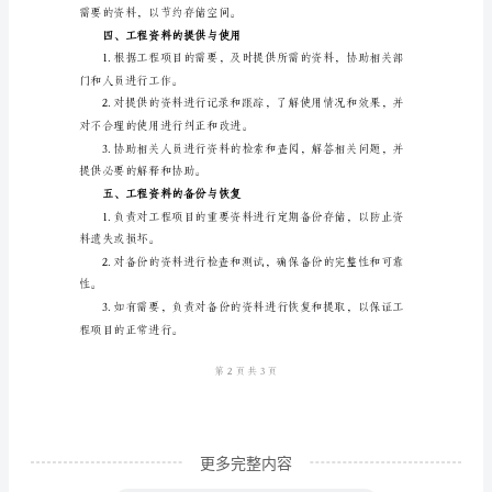
工
程
资
料
顺利管理和检索。
员
是
进展的需要。
工
三、工程资料的归档与保管
程
项
目
中
的
更多完整内容
重