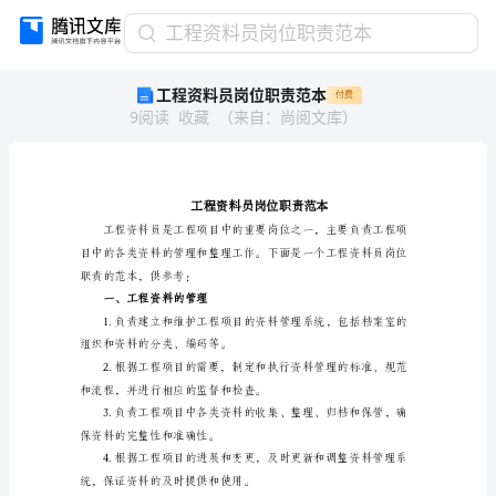
工
工程资料员岗位职责范本
程
工程资料员岗位职责范本
付费
资
9
阅读
收藏
（
来自
：
尚阅文库
）
料
员
岗
位
职
责
范