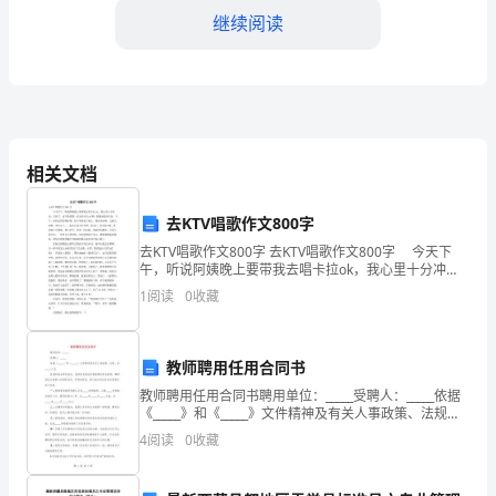
要
继续阅读
岗
位
之
索引等，并编制相应的存档目录。
一，
相关文档
主
去KTV唱歌作文800字
资料的规范存放和易于查找。
要
去KTV唱歌作文800字 去KTV唱歌作文800字 今天下
午，听说阿姨晚上要带我去唱卡拉ok，我心里十分冲
负
动，太好了，这可是我第一次去唱卡拉ok啊！想象就觉
1
阅读
0
收藏
的兴奋，下午，时间过得好慢好慢，好不容易
整性，防止遗失和损坏。
责
工
教师聘用任用合同书
教师聘用任用合同书聘用单位：_____受聘人：_____依据
程
需要的资料，以节约存储空间。
《_____》和《_____》文件精神及有关人事政策、法规，
经_____人民政府常务会研究决定，在教育系统试行新教
4
阅读
0
收藏
项
师任用合同制。聘用单位与受
四、工程资料的提供与使用
目