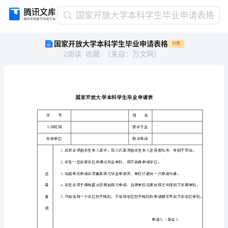
国
国家开放大学本科学生毕业申请表格
家
国家开放大学本科学生毕业申请表格
付费
开
2
阅读
收藏
（
来自
：
万文网
）
放
大
学
本
科
学
学号
生