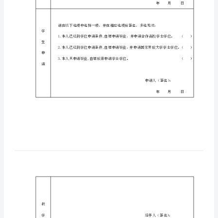
入学时间
毕
所在单位
业
申
请
注
表
意
格
事
国
项
家
开
放
大