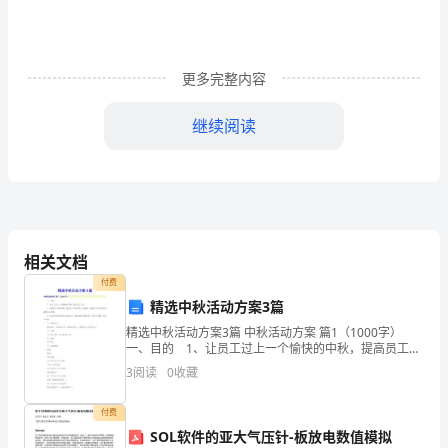
姓
名
入
更多完整内容
学
继续阅读
时
间
报
学
教
相关文档
专
付费
学
精选中秋活动方案3篇
业
站
精选中秋活动方案3篇 中秋活动方案 篇1（1000字）
所
一、目的 1、让员工过上一个愉快的中秋，提高员工士
气; 2、加强员工内部沟通，促进员工关系的进一步融
3
阅读
0
收藏
点
洽，增进员工对公司的归属感与认同感;
在
意
付费
单
SOL软件的亚大气压针-板放电数值模拟