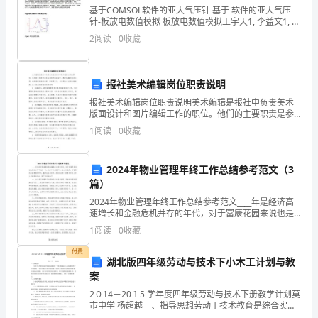
位
见
基于COMSOL软件的亚大气压针 基于 软件的亚大气压
针-板放电数值模拟 板放电数值模拟王宇天1, 李益文1, 张
联
百灵1, 庄重11空军工程大学等离子体动力学重点实验室
2
阅读
0
收藏
Abstract为了研究纳秒脉冲
系
电
报社美术编辑岗位职责说明
话
报社美术编辑岗位职责说明美术编辑是报社中负责美术
版面设计和图片编辑工作的职位。他们的主要职责是参
与报纸的版面设计、图片编辑及相关工作，确保报纸版
注
1
阅读
0
收藏
面的美观、富有吸引力，并呈现出专业的画面效果。以
下是具体
意
2024年物业管理年终工作总结参考范文（3
事
篇）
项
2024年物业管理年终工作总结参考范文____年是经济高
速增长和金融危机并存的年代，对于富康花园来说也是
极为不平凡的一年，从新年的堵管事件、业主的抱怨，
1.
1
阅读
0
收藏
到管理处改善薄弱的环节，赢得业主的好评，真实的记
此
付费
湖北版四年级劳动与技术下小木工计划与教
表
案
2０14－20１5 学年度四年级劳动与技术下册教学计划莫
必
市中学 杨超越一、指导思想劳动于技术教育是综合实践
活动课程的一个重要组成部分,是国家制定性学习领域,是