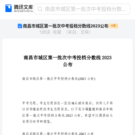
南
南昌市城区第一批次中考投档分数线2023公布
昌
南昌市城区第一批次中考投档分数线2023公布
付费
市
5
阅读
收藏
（
来自
：
豆柴
）
城
区
第
一
批
次
公布
中