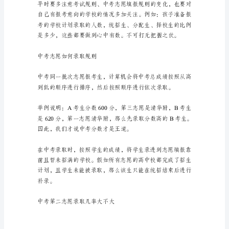
昌
市
中考志愿有哪些填报技巧
城
区
第
一
批
次
中
考
投
档