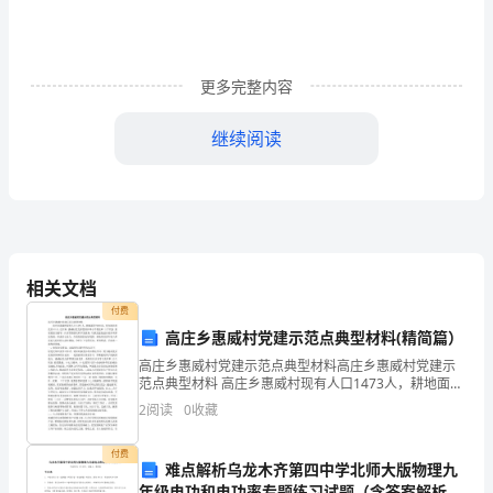
分
数
线
更多完整内容
2023
继续阅读
公
布
南
认真考察，密切关注
昌
相关文档
市
付费
城
高庄乡惠威村党建示范点典型材料(精简篇）
高庄乡惠威村党建示范点典型材料高庄乡惠威村党建示
区
范点典型材料 高庄乡惠威村现有人口1473人，耕地面积
5230亩，党支部共有党员43人。近年来，惠威村党支部
2
阅读
0
收藏
第
坚持以邓小平理论和 三个代表 重要思想
一
付费
难点解析乌龙木齐第四中学北师大版物理九
年级电功和电功率专题练习试题（含答案解析