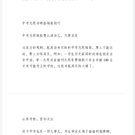
考
投
档
分
数
线
家进行参考和借鉴。
2023
公
布
南