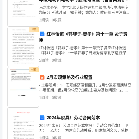
批
版）
乌龙木齐第四中学北师大版物理九年级电功和电功率专
次
题练习 考试时间：90分钟；命题人：教研组考生注意：
中考志愿如何录取规则
1、本卷分第I卷（选择题）和第Ⅱ卷（非选择题）两部
2
阅读
0
收藏
中
分，满分100分，考试时间90分钟2、答卷前，考生
付费
考
红林悟道《韩非子-忠孝》第十一章 贤子贤
臣
投
红林悟道《韩非子-忠孝》第十一章贤子贤臣红林悟道
《韩非子-忠孝》上一章韩非子开始对儒家孔学进行深层
档
次的批驳，这种批驳是致命性的。对一个社会组织和一
5
阅读
0
收藏
种学说进行批 驳最好的方法就是批倒其所树立的榜样，
分
榜
付费
数
2月宏观策略及行业配置
- 主要观点：1、宏观经济温和回升，2月份通胀预期略高
线
市场预期，但2月份较高的通胀主要为基数问题；2、策
略判断：2季度之前不担心基本面的逆转，间歇的经济疲
(2023
1
阅读
0
收藏
弱数据不用过于担忧，目前尚处于资本品相对更快改
公
2024年家具厂劳动合同范本
布)
2024年家具厂劳动合同范本家具厂劳动合同范本1 甲
中
方： 乙方： 为建立劳动关系，明确权利义务，依据
劳动法、劳动合同法，在平等自愿、协商一致的基础
1
阅读
0
收藏