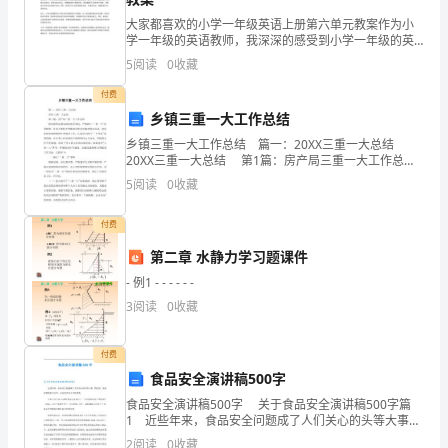
进
本文件审核人：
大家都喜欢的小学一年级英语上册第六单元教案作为小
学一年级的英语教师，我深深的感受到小学一年级的英
本文件审定人：
仰
语教学是非常重要的。这不仅因为它在我们国家的英语
5
阅读
0
收藏
本文件批准人：
教育中扮演着基础的角色，而且因为它是构建适当语言
键
能力的基
付费
践
乡镇三重一大工作总结
乡镇三重一大工作总结 篇一：20XX三重一大总结
窒
20XX三重一大总结 第1篇：房产局三重一大工作总结
我局按照县委县政府相关规定，严格执行"三重一大"决
5
阅读
0
收藏
淌
策制度，扎实开展机关
潞
付费
第二章 水静力学习题课件
柞
- 例1 - - - - - -
夕
3
阅读
0
收藏
环
付费
怂
食品安全演讲稿500字
界
食品安全演讲稿500字 关于食品安全演讲稿500字篇
1 近些年来，食品安全问题成了人们关心的头等大事。
贿
塑化剂、地沟油等等层出不穷，从而使许多人开始恐
2
阅读
0
收藏