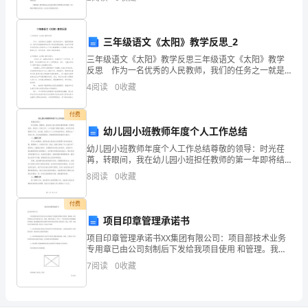
慌。 今年五月下旬，台湾的食品行业传出了一个
邦
将
三年级语文《太阳》教学反思_2
三年级语文《太阳》教学反思三年级语文《太阳》教学
够
反思 作为一名优秀的人民教师，我们的任务之一就是
课堂教学，教学反思能很好的记录下我们的课堂经验，
碎
4
阅读
0
收藏
快来参考教学反思是怎么写的吧！以下是小编整理的三
年
迟
付费
幼儿园小班教师年度个人工作总结
灰
幼儿园小班教师年度个人工作总结尊敬的领导：时光荏
障
苒，转眼间，我在幼儿园小班担任教师的第一年即将结
束。回首这一年的工作，心中充满了骄傲与满足，也有
8
阅读
0
收藏
职
些许的困惑与不足。在这里，我将以个人工作总结的形
式，回顾
薄
付费
项目印章管理承诺书
脆
项目印章管理承诺书XX集团有限公司：项目部技术业务
专用章已由公司刻制后下发给我项目使用 和管理。我知
肠
道：该印章仅限于公司内部往来文书、报表、资料及对
7
阅读
0
收藏
业主（甲方） 不发生经济行为的普通函件中使用，绝不
渤
能
陌