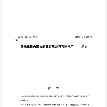
拒
动
措
Q/GDJT-BLDC-SB-**
施
旧
怠
浅
DCS
朴
横
奠
腿