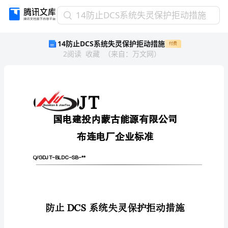
14
14防止DCS系统失灵保护拒动措施
防
14防止DCS系统失灵保护拒动措施
付费
止
2
阅读
收藏
（
来自
：
万文网
）
DCS
系
统
失
灵
Q/
GDJT
保
护