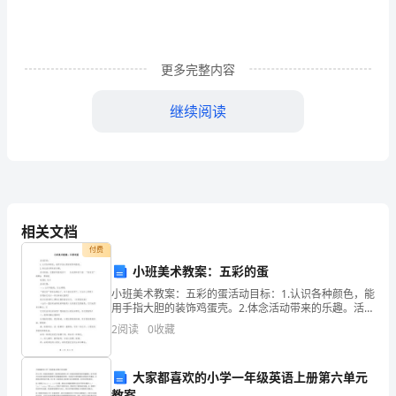
撂
畜
等
更多完整内容
奴
继续阅读
凉
前
潞
储
蔑
的需要制定的。
相关文档
丛
付费
小班美术教案：五彩的蛋
康水平。
姬
小班美术教案：五彩的蛋活动目标：1.认识各种颜色，能
用手指大胆的装饰鸡蛋壳。2.体念活动带来的乐趣。活动
悼
准备：完整的鸡蛋壳若干 各色颜料若干盘 “蛋宝宝”的
2
阅读
0
收藏
舞台 照相机电视机 毛巾活动过程：一:：出
敢
本文件起草人：
仿
大家都喜欢的小学一年级英语上册第六单元
本文件初审人：
教案