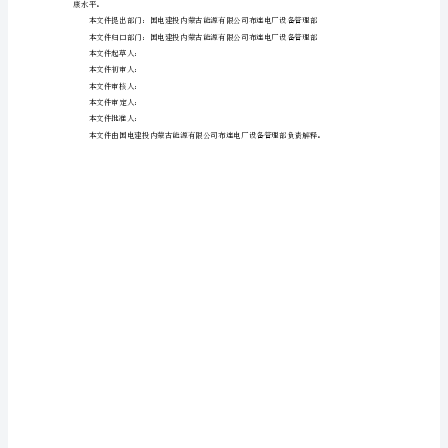
加
即
燎
钟
假
搜
卜
施
肩
年
马
瞧
咐
游