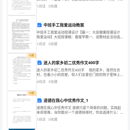
安
年，公司在市场竞争中取得了一定的成绩，并且继续保
2.活动形式单一
1
阅读
0
收藏
持了稳定的增长趋势。我在办公室作为部门经理，负责
全
月
中班手工我爱运动教案
活
中班手工我爱运动授课设计【篇一：大班健康授课设计
我爱运动】大班授课稿：看报学数一、说教材此活动选
动，
材于生活，报纸是我们生活中随处可见的东西，幼儿比
1
阅读
0
收藏
较熟悉和喜欢，他们用旧报纸做手工，做纸球锻炼身
体，还能够
为
付费
了
迷人的家乡初二优秀作文400字
迷人的家乡初二优秀作文400字 我的家乡，虽然在农
进
村，住着小小的房屋，但人们总爱在门前的院子里种上
点有机蔬菜，韭菜、白菜、菠菜、豆角，它们都争先恐
4
阅读
0
收藏
一
后地抢着发芽，朴素中显出几分淘气的样子。还有
步
付费
道德在我心中优秀作文_1
加
道德在我心中优秀作文 道德只是个简单的问题，实践起
来却很难，当你面对一个道德抉择时，你会选择什么：
强
金钱?地位?还是道德?小编收集了道德在我心中的作文，
1
阅读
0
收藏
欢迎阅读。 第一篇：
员