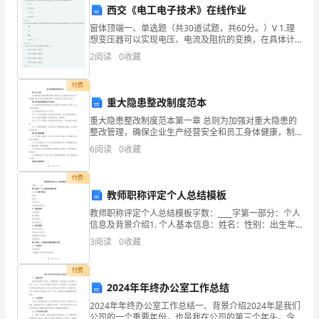
是
西交《电工电子技术》在线作业
我
窗体顶端一、单选题（共30道试题，共60分。）V 1.理
想变压器可以实现电压、电流及阻抗的变换，在具体计
企
算这三者时，其变换值受同名端位置影响的是（ ）、
2
阅读
0
收藏
CONTROL Forms.HT
业
3.推动了企业安全文化建设
付费
一
重大隐患整改制度范本
重大隐患整改制度范本第一章 总则为加强对重大隐患的
年
整改管理，确保企业生产经营安全和员工身体健康，制
定本重大隐患整改制度。本制度适用于我司全体员工。
一
6
阅读
0
收藏
第二章 重大隐患的定义和分类2.1 重大隐患指可能导致
度
付费
四、不足之处及改进措施
教师职称评定个人总结模板
的
教师职称评定个人总结模板字数：____字第一部分：个人
1.宣传力度不足
安
信息及背景介绍1. 个人基本信息：姓名：性别：出生年
月：所在单位及部门：2. 教育背景：本科教育：硕士教
3
阅读
0
收藏
全
育：博士教育：博士后经历：3. 职业背景：
生
付费
2024年年终办公室工作总结
产
意义。
2024年年终办公室工作总结一、背景介绍2024年是我们
公司的一个重要年份，也是我在公司的第三个年头。今