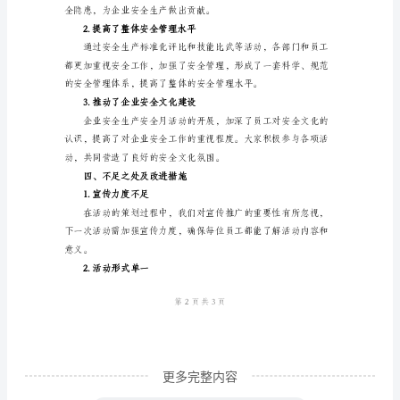
年
企
4.安全生产标准化评比
业
安
全
生
的安全管理水平。
产
5.安全生产技能比武
安
全
月
活
动
更多完整内容
工