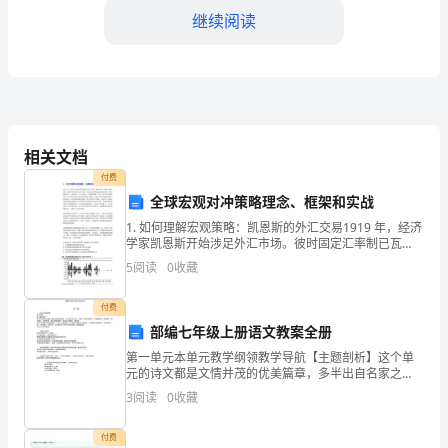
继续阅读
作
总
结
范
相关文档
文
性。
付费
全球宏观对冲策略理念、框架和实战
一、
三、活动效果及收获
1. 如何理解宏观策略：凯恩斯的外汇交易1919 年，经济
活
学家凯恩斯开始涉足外汇市场。彼时固定汇率制已瓦
1.增强了员工的安全意识
解，所有主要货币都采用浮动汇率制。他初始采用的策
5
阅读
0
收藏
动
略是做多美元，做空德国马克、法国法郎、意大
背
付费
部编七年级上册语文教案全册
景
第一单元本单元教学纲领教学导航【主题剖析】这个单
全隐患，为企业安全
元的诗文都是文情并茂的优美篇章，多半出自名家之
____
手，拥有一些共同的特点，如意境优美、构想精巧、语
3
阅读
0
收藏
言精巧、情景交融、富有诗情画意等。欣赏这几篇课
2.提高了整体安全管理水平
年
文，既是提高
付费