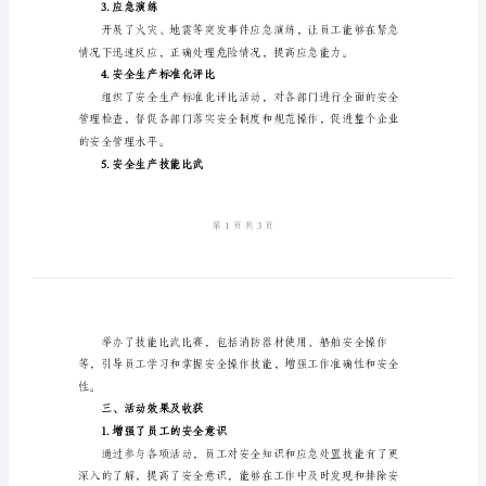
月
活
二、活动内容及组织
动
1.主题宣传活动
工
作
总
持安全意识。
2.安全知识培训
结
范
文
3.应急演练
2024