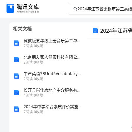
2024
年
相关文档
2024年江
江
冀教版五年级上册音乐第二单元教案
苏
7
阅读
0
收藏
省
北京朋友家人健康科技有限公司介绍企业发展分析报告
3
阅读
0
收藏
无
牛津英语7BUnit5Vocabulary教学案例
2
阅读
0
收藏
锡
长汀县兴佳房地产中介服务有限公司介绍企业发展分析报告
4
阅读
0
收藏
市
2024年中学综合素质评价实施方案
第
7
阅读
0
收藏
三