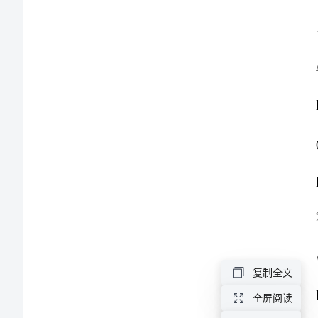
高
级
中
学
高
一
生
物
复制全文
第
全屏阅读
一