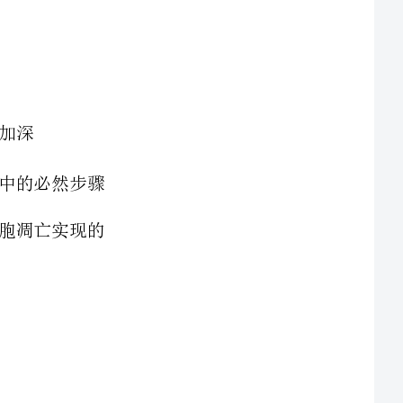
A．脂质分子中都含有C、H、O、N、PB．胆固醇是构成动物细胞膜的重要成分