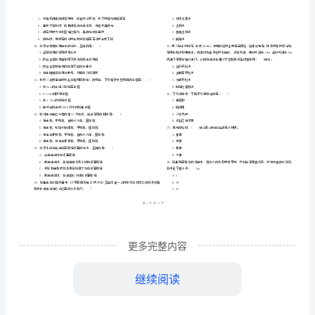
市
（
区）
务》
姓名
考
准
证号
考
………
建《公路工程管理与实务》考前检测
卷
二
I
（
密
……….………
前
…
考试须知
：
封
………………
1、考试时间：180分钟，本卷满分为120分。
检
…
线
………………
…
测
内
……..………
………
I
不
………………
单选题
共
题
每题
分
选项中
只有
一、
（
70
，
1
。
，
1
…….
卷
准
………………
合题意）
答
…….
（含
更多完整内容
题
……………
答
继续阅读
案）
A.5-1-3-2-4