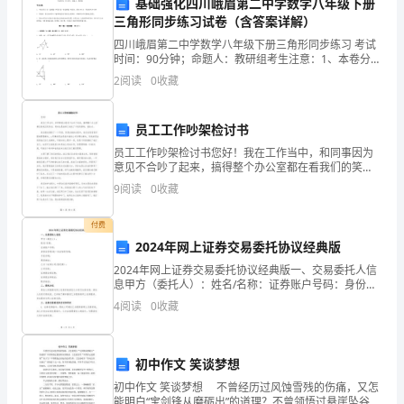
基础强化四川峨眉第二中学数学八年级下册
考
三角形同步练习试卷（含答案详解）
A.长5km的高速公路路面工程
试
四川峨眉第二中学数学八年级下册三角形同步练习 考试
时间：90分钟；命题人：教研组考生注意：1、本卷分第
B.6×40m的桥梁工程
时
I卷（选择题）和第Ⅱ卷（非选择题）两部分，满分100
2
阅读
0
收藏
分，考试时间90分钟2、答卷前，考生务必用0.
C.长1.2km的隧道工程
间：
D.单项合同金额5000万元的路基工程
员工工作吵架检讨书
180
员工工作吵架检讨书您好！我在工作当中，和同事因为
分
意见不合吵了起来，搞得整个办公室都在看我们的笑
A.推土机、平地机、自卸式汽车、压路机
话，同时也是给部门造成了不好的影响，我检讨。我们
9
阅读
0
收藏
钟，
最近接到了一个项目，但是在做的过程中，我们发现有
B.推土机、轮胎式摊铺机、平地机、压
很多困难需
本
付费
2024年网上证券交易委托协议经典版
卷
D.推土机、稳定土拌和机、平地机、压
2024年网上证券交易委托协议经典版一、交易委托人信
息甲方（委托人）：姓名/名称：证券账户号码：身份证
满
号码/统一社会信用代码：手机号码：通讯地址：乙方
4
阅读
0
收藏
（证券公司/经纪商）：公司名称：证券营业部名称：证
A、高温施工时应设置胀缝
分
为
初中作文 笑谈梦想
他
C、邻近构造物或与其
120
初中作文 笑谈梦想 不曾经历过风蚀雪残的伤痛，又怎
能明白“宝剑锋从磨砺出”的道理？不曾领悟过悬崖坠谷的
D、常温施工时，年温差较小时应设置胀缝