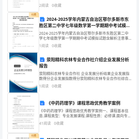
前
本卷分第I卷（选择题）和第Ⅱ卷（非选择题）两部分，满
2
阅读
0
收藏
分100分，考试时间90分钟2、答卷前，考生务必
检
付费
2024-2025学年内蒙古自治区鄂尔多斯市东
测
胜区第二中学七年级数学第一学期期中考试模拟
试题含解析
I
2024-2025学年内蒙古自治区鄂尔多斯市东胜区第二中
学七年级数学第一学期期中考试模拟试题含解析注意事
项:1．答题前，考生先将自己的姓名、准考证号码填写清
卷
1
阅读
0
收藏
楚，将条形码准确粘贴在条形码区域内。2．答题
（含
荥阳精科农林专业合作社介绍企业发展分析
报告
答
荥阳精科农林专业合作社 企业发展分析结果企业发展指
案）
数得分企业发展指数得分荥阳精科农林专业合作社综合
得分说明：企业发展指数根据企业规模、企业创新、企
1
阅读
0
收藏
考
业风险、企业活力四个维度对企业发展情况进行评价。
该企
试
《中药药理学》课程思政优秀教学案例
A.涵背回填应采用倾填方法
须
《中药药理学》课程思政优秀教学案例一、课程基本信
B.桥台台背回填宜采用不透水的黏土作
息.课程类型：专业发展课程.课程性质：必修课.面向专
知：
业：中药学二、课程思政教学理念与目标.挖掘《中药药
C.桥台台背和锥坡的回填不能同步进行
41
阅读
0
收藏
理学》中蕴含的中华优秀传统文化内容，培养学生对 传
1、
D.挡土墙墙背回填结束后，顶部应及时封闭
付费