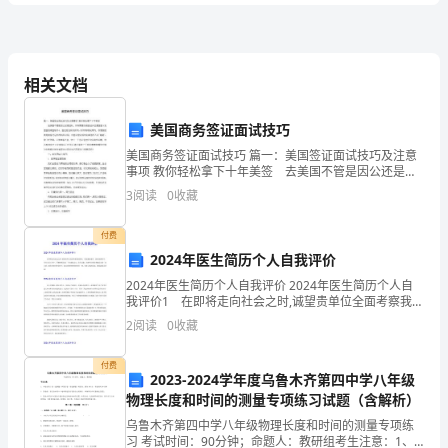
B.1-2-3-4-5
二
C.4-2-3-1-5
建
相关文档
D.2-3-4-1-5
《公
美国商务签证面试技巧
路
A.三级重大质量事故
美国商务签证面试技巧 篇一：美国签证面试技巧及注意
工
事项 教你轻松拿下十年美签 去美国不管是因公还是因
B.二级重大质量事故
私，所有需要办理签证并且要面签（免面签的续签除
3
阅读
0
收藏
外）。签证官会假设所有人所有有移民倾向，你要做的
程
C.一级重大质量事故
付费
管
D.一般质量事故
2024年医生简历个人自我评价
理
2024年医生简历个人自我评价 2024年医生简历个人自
我评价1 在即将走向社会之时,诚望贵单位全面考察我的
A.定额摊销法
与
情况，若能蒙您垂青，我将深感荣幸，并在日后工作
2
阅读
0
收藏
中，不懈拼搏之劲，不失进取之心，克尽己能，为
B.一次摊销法
实
付费
C.分次摊销法
2023-2024学年度乌鲁木齐第四中学八年级
务》
物理长度和时间的测量专项练习试题（含解析）
D.分期摊销法
考
乌鲁木齐第四中学八年级物理长度和时间的测量专项练
习 考试时间：90分钟；命题人：教研组考生注意：1、