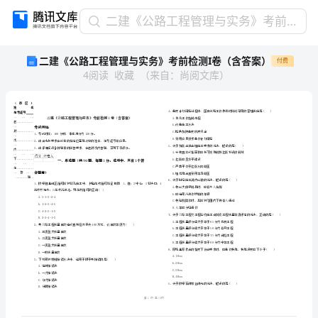
二
二建《公路工程管理与实务》考前检测I卷（含答案）
建
二建《公路工程管理与实务》考前检测I卷（含答案）
付费
《公
4
阅读
收藏
（
来自
：
尚阅文库
）
路
工
程
管
理
与
实
省