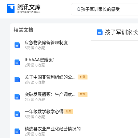
孩
子
相关文档
孩子军训家长
军
应急物资储备管理制度
训
5
阅读
0
收藏
lhhAAA窦娥冤1
家
2
阅读
0
收藏
长
关于中国非营利组织的公信力建设0
付费
3
阅读
0
收藏
的
突破发展瓶颈：生产调度年度工作经验分享
付费
2
阅读
0
收藏
感
一年级数学教学心得
付费
受
5
阅读
0
收藏
精选县农业产业化经营情况的调查报告范文
孩
2
阅读
0
收藏