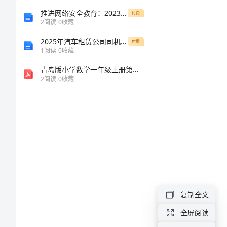
子
推进网络安全教育：2023国家安全教育主题班会教案
付费
2
阅读
0
收藏
军
2025年汽车租赁公司司机劳动合同范本
训
付费
1
阅读
0
收藏
家
青岛版小学数学一年级上册第三单元信息窗8教案
长
2
阅读
0
收藏
的
感
受
孩
子
军
复制全文
训
全屏阅读
家