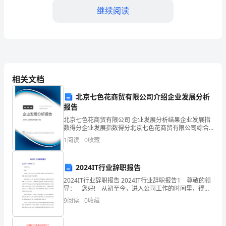
继续阅读
备
1.
操
作
相关文档
人
四、事故应急处理
北京七色花商贸有限公司介绍企业发展分析
员
报告
在
北京七色花商贸有限公司 企业发展分析结果企业发展指
数得分企业发展指数得分北京七色花商贸有限公司综合
进
得分说明：企业发展指数根据企业规模、企业创新、企
1
阅读
0
收藏
业风险、企业活力四个维度对企业发展情况进行评价。
入
该企
预案的要求进行处理，保障
2024IT行业辞职报告
阳
2024IT行业辞职报告 2024IT行业辞职报告1 尊敬的领
极
导： 您好! 从初至今，进入公司工作的时间里，得到
了公司各位同事的多方帮助，我非常感谢公司各位同
9
阅读
0
收藏
炉
事。 在过去的几个月里，我在公司里
五、安全巡检
工