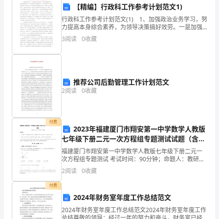
【精编】行政科工作参考计划范文1)
段
行政科工作参考计划范文(1) 1、加强政治业务学习，努
安全。
力提高本身综合素养，为领导决策搞好效劳。一是加强
前，
政治理论学习，努力提高思想和政策理论水平。通过积
3
阅读
0
收藏
极参加办公室统一组织的集中学习和自学，使大家的政
应
上报，并及时采取措施进行修复。
穿
六、防火安全
推荐公司后勤管理工作计划范文
戴
2
阅读
0
收藏
好
域。
劳
付费
2023年福建厦门市翔安第一中学数学人教版
保
七年级下册二元一次方程组专题测试试题（含解
燃物品。
析）
用
福建厦门市翔安第一中学数学人教版七年级下册二元一
次方程组专题测试 考试时间：90分钟；命题人：教研组
考生注意：1、本卷分第I卷（选择题）和第Ⅱ卷（非选择
品，
2
阅读
0
收藏
题）两部分，满分100分，考试时间90分钟2、答
如发现问题应及时停机检修。
包
付费
2024年财务室年度工作总结范文
七、个人安全防护
括
2024年财务室年度工作总结范文2024年财务室年度工作
总结尊敬的领导：经过一年的努力和奋斗，财务室已经