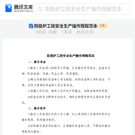
阳
阳极炉工段安全生产操作规程范本
极
阳极炉工段安全生产操作规程范本
付费
炉
8
阅读
收藏
（
来自
：
尚阅文库
）
工
段
安
全
生
产
一、操作准备
操