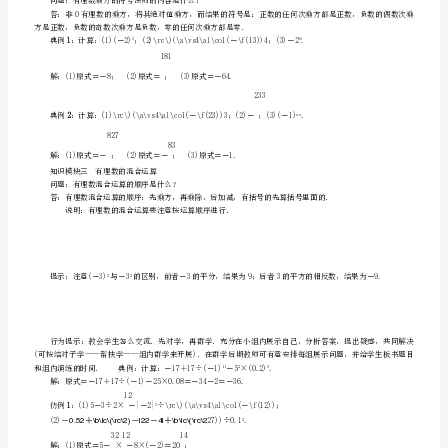
学
案
（新
版）
积的？如何读呢？
沪
23232
科
知识模块一乘方的意义
PP
阅读教材～的内容，回答下列问题：
3940
版
1
问题：乘方的概念是什么？如何表示呢？
2
1．
6
n
有