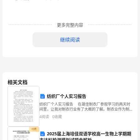
理
数
的
更多完整内容
D
典例：对于(－2)和－2，下列说法正确的是()
44
乘
继续阅读
AB
方
CD
第
1
34
的形式是\rc\)(\a\vs4\al\co1(－\f(34))5,，)底数是－
课
相关文档
知识模块二乘方的符号法则
时
问题：有理数乘方的符号法则的内容是什么？
纺织厂个人实习报告
乘
纺织厂个人实习报告 在晟佳制衣厂参观学习的两天时
方是正数，负数的奇数次乘方是
间里，让我对制衣行业有了大概的了解。制衣业作为制
方
造业的其中一员，浓缩了制造业的普遍特点：以产品为
1
4
阅读
0
收藏
中心来组织运作，而且更兼具了劳动密集型工业的生产
【学
运作
181
付费
习
2025届上海培佳双语学校高一生物上学期期
解：(1)原式＝－8；(2)原式＝
；(3)原式＝－64.
末达标检测模拟试题含解析