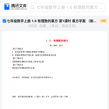
七
七年级数学上册 1.6 有理数的乘方 第1课时 乘方学案 （新版）沪科版
年
七年级数学上册 1.6 有理数的乘方 第1课时 乘方学案 （新版）沪科版
付费
级
6
阅读
收藏
（
来自
：
贤阅文档
）
数
学
上
册
1.6
【学习目标】
有
1
．在现实背景下理解有理数乘方的概念．
2
．掌握有理数乘方的运算，能进行有理数的混合运算．
理
【学习重点】