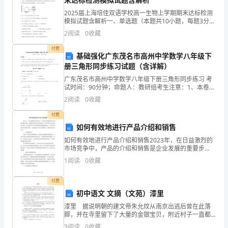
目
2025届上海培佳双语学校高一生物上学期期末达标检测
模拟试题含解析一、单选题（本题共10小题，每题3分，
标】
共30分）1、无氧呼吸过程中，葡萄糖被分解成丙酮酸的
2
2
阅读
0
收藏
场所是（ ）A．细胞核 B．细胞质基
1．
827
付费
基础强化广东茂名市高州中学数学八年级下
83
在
册三角形同步练习试题（含详解）
解：(1)原式＝－
；(2)原式＝－
；(3)原式＝－1.
现
广东茂名市高州中学数学八年级下册三角形同步练习 考
知识模块三有理数的混合运算
试时间：90分钟；命题人：教研组考生注意：1、本卷分
问题：有理数混合运算的顺序是什么？
实
第I卷（选择题）和第Ⅱ卷（非选择题）两部分，满分100
2
阅读
0
收藏
分，考试时间90分钟2、答卷前，考生务必用0
背
付费
说明：有理数的混合运算要注意按运算顺序进行．
如何有效地进行产品介绍和销售
景
如何有效地进行产品介绍和销售2023年，在日益激烈的
下
市场竞争中，产品的介绍和销售是企业发展的重要步
骤。但随着技术和社会的不断发展，市场环境也在不断
1
阅读
0
收藏
地发生变化，有效地进行产品介绍和销售变得越来越复
理
杂。本
22
付费
解
初中语文 文摘（文苑）漆里
有
漆里 据说明朝的建文帝朱允炆从南京出逃后曾在此落
脚，并在寺里留下了大量的金银宝贝，附近村子一直都
理
流传着这样一首打油诗：金银十八缸，都在寺中藏。代
3
阅读
0
收藏