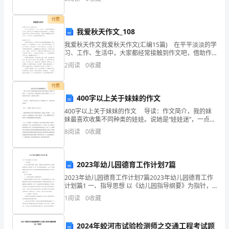
代相传口耳，妇孺皆知，家喻户晓，更为奇特的是据说
数
寺里有
付费
乘
我爱秋天作文_108
方
我爱秋天作文我爱秋天作文(汇编15篇) 在平平淡淡的学
解：原式＝－17＋17÷(－1)－25×0.08＝－34－2＝－36.
习、工作、生活中，大家都经常接触到作文吧，借助作
文可以提高我们的语言组织能力。相信很多朋友都对写
的
12
2
阅读
0
收藏
作文感到非常苦恼吧，下面是小编整理的我爱秋天作
1
仿例：(1)5－3÷2×
3
概
27))
(2)
÷
－0.52＋\b\lc\(\rc\2)－|22－4|＋\b\lc\(\rc\2
2
付费
400字以上关于妹妹的作文
念．
32
12
14
解：(1)原式＝5－
×
－8×(－2)＝20
；
400字以上关于妹妹的作文 导读：作文简介，我的妹
2．
妹最喜欢收集不同种类的娃娃。说她是“娃娃迷”，一点儿
也不过分。走进她的房间，你瞧，她的床上、书... 如果
8
阅读
0
收藏
掌
觉得写得不错，记得转发分享哦！ 以下
握
2023年幼儿园德育工作计划7篇
有
2023年幼儿园德育工作计划7篇2023年幼儿园德育工作
计划篇1 一、指导思想 以《幼儿园指导纲要》为指针，
理
遵循幼儿道德品质和行为习惯形成的规律，在坚持体、
1
阅读
0
收藏
智、德、美全面发展的基础上，结合五大
数
乘
2024年蛟河市试验检测师之交通工程考试题