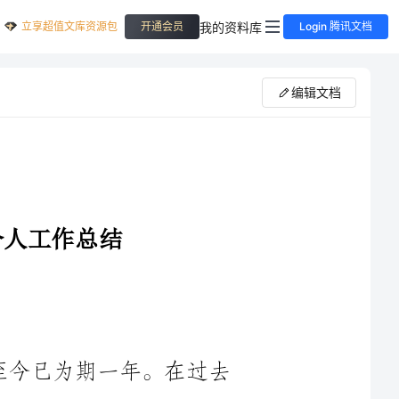
立享超值文库资源包
我的资料库
开通会员
Login 腾讯文档
编辑文档
您好！本人于2024年加入贵单位，至今已为期一年。在过去
的一年里，我积极投身于工作，努力克服各种困难与挑战，不断
提升自己的工作能力和综合素质。现将2024年度的个人工作总结