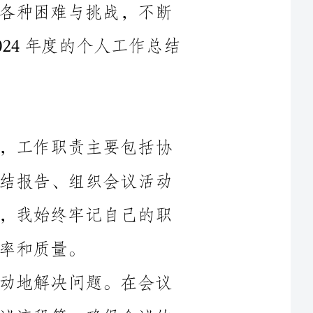
本年度，我被安排担任行政助理岗位，工作职责主要包括协
助领导处理日常行政事务、收发文件和总结报告、组织会议活动
等。能够胜任工作是每个员工的基本要求，我始终牢记自己的职
在工作中，我严格遵守纪律，积极主动地解决问题。在会议
组织方面，我认真编写会议材料、组织会议流程等，确保会议的
顺利进行；在文件处理方面，我认真审阅每一份文件，做到了错
字不出，准确、及时地转交文件；在行政支持方面，我与各部门
作的开
展，确保了工作的正常进行，也为公司的发展贡献了一份力量。