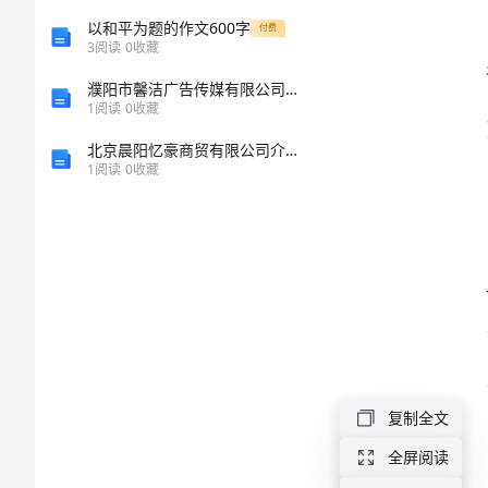
如下：
个
以和平为题的作文600字
付费
3
阅读
0
收藏
人
濮阳市馨洁广告传媒有限公司介绍企业发展分析报告
1
阅读
0
收藏
工
北京晨阳忆豪商贸有限公司介绍企业发展分析报告
1
阅读
0
收藏
作
总
结
2024
年
最
复制全文
新
全屏阅读
人