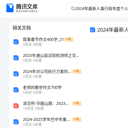
2024
年
相关文档
2024年最
最
叙事春节作文400字_21
付费
新
0
阅读
0
收藏
人
2023年通山县试验检测师之交通工程考试题库精品【网校专用】
0
阅读
0
收藏
事
2024年对公司执行力差的总结反思
付费
2
阅读
0
收藏
行
老师的教导作文700字
5
阅读
0
收藏
政
深交所-华图山鼎：2023年三季度报告-20231028
付费
年
10
阅读
0
收藏
2024-2025学年巴中市重点中学高一生物下学期期末统考试题含解析
付费
度
2
阅读
0
收藏