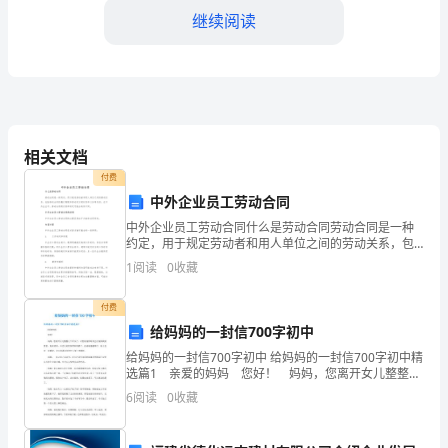
继续阅读
脸，
紧
张
2、
而
相关文档
又
儿独立解决问题的能力。
付费
充
中外企业员工劳动合同
3、
中外企业员工劳动合同什么是劳动合同劳动合同是一种
实
约定，用于规定劳动者和用人单位之间的劳动关系，包
括劳动合同的履行期限和劳动双方的权利和义务等内
1
阅读
0
收藏
的
容。在中外企业中，劳动合同的内容和形式可能会有所
儿的主体地位及教师的主导地位。
不同。中外
一
付费
4、
给妈妈的一封信700字初中
个
给妈妈的一封信700字初中 给妈妈的一封信700字初中精
选篇1 亲爱的妈妈 您好！ 妈妈，您离开女儿整整七
学
地培养幼儿的全面发展能力。
个年头了，可您的身影时常会出现在我的梦里，真真切
6
阅读
0
收藏
切，不过全是您年青时的样子。扎着两条粗辫
期
5、认真填写周、月计划。