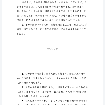
总
结
作，现总结如下：
大
一、思想品德
班
下
学
期
班
级
二、工作方面
班
教育教学
主
任