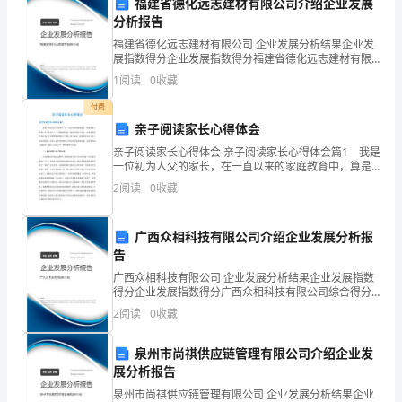
又
福建省德化远志建材有限公司介绍企业发展
安全工作
分析报告
要
福建省德化远志建材有限公司 企业发展分析结果企业发
展指数得分企业发展指数得分福建省德化远志建材有限
过
公司综合得分说明：企业发展指数根据企业规模、企业
1
阅读
0
收藏
创新、企业风险、企业活力四个维度对企业发展情况进
去，
行评
付费
小
亲子阅读家长心得体会
我做到了以下几点：
亲子阅读家长心得体会 亲子阅读家长心得体会篇1 我是
二
一位初为人父的家长，在一直以来的家庭教育中，算是
1、
缺席太久吧！在工作进入了一个清闲状态时，我意识到
班
2
阅读
0
收藏
自己作为一位家长的责任和义务，于是我带着我的孩子
开
的
广西众相科技有限公司介绍企业发展分析报
发生危险时，会大声呼救。
孩
告
广西众相科技有限公司 企业发展分析结果企业发展指数
子
得分企业发展指数得分广西众相科技有限公司综合得分
3、
说明：企业发展指数根据企业规模、企业创新、企业风
们
2
阅读
0
收藏
险、企业活力四个维度对企业发展情况进行评价。该企
到了人到心到，谨防意外事
业的
也
泉州市尚祺供应链管理有限公司介绍企业发
展分析报告
将
泉州市尚祺供应链管理有限公司 企业发展分析结果企业
保育工作