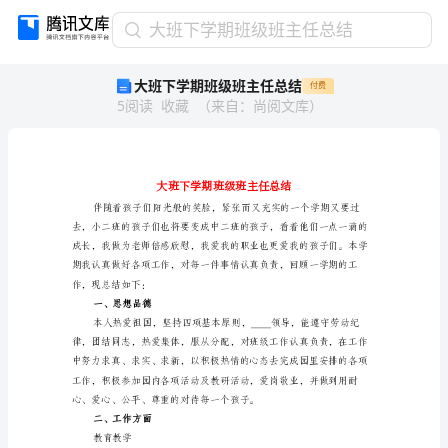
大
大班下学期班级班主任总结
班
大班下学期班级班主任总结
付费
下
5
阅读
收藏
（
来自
：
尚阅文库
）
学
期
班
级
班
主
任