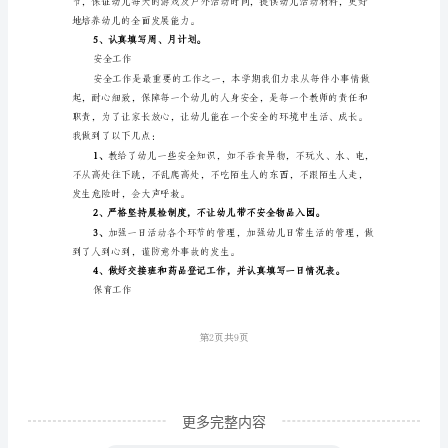
总
结
伴
随
1、
着
孩
作能力。
子
们
阳
光
般
的
更多完整内容
笑