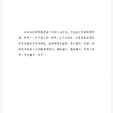
国
庆
趣
理的国庆节趣事作文，欢迎阅读。
事
作
文
600
字
【精
品】
▲篇一：国庆趣事作文600字
在
国
庆