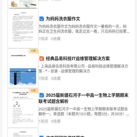
庆
趣
为妈妈洗衣服作文
事
为妈妈洗衣服作文为妈妈洗衣服作文一暑假的一天，妈
妈正在卫生间洗衣服，我走过去一看，只见妈妈已经累
作
得满头大汗。我说“妈妈，我来帮你洗衣服吧？”妈妈笑着
7
阅读
0
收藏
说“不用了，你还小，我自己洗就行了。”“不行，”我坚
文
付费
600
经典品易科技IT运维管理解决方案
字
- 上海品易信息科技有限公司 - 品易科技运维管理解决方
案 - * - 目录 - 运维管理的解决方
金
7
阅读
0
收藏
灿
付费
2025届新疆石河子一中高一生物上学期期末
灿
联考试题含解析
的
2025届新疆石河子一中高一生物上学期期末联考试题含
解析一、单选题（本题共10小题，每题3分，共30分）
1、下图表示呼吸作用过程中葡萄糖分解的两个途径。酶
田
1
阅读
0
收藏
1、酶2和酶3依次分别存在于A．线粒体、线粒体
野