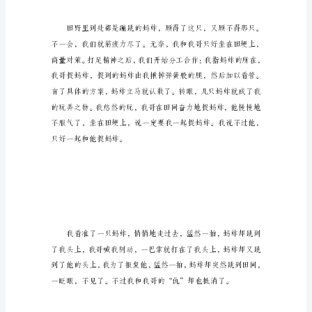
黄
金
周
里，
你
们
都
是
怎
野，开始整治“虫灾”。
么
度
过