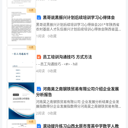
与企业的员工、合作伙伴和供应商，在签署后必须遵守
工
以下
付费
作
黑哥说黑振兴计划后续培训学习心得体会
计
黑哥说黑振兴计划后续培训学习心得体会201*年陕西省
农村基层人才队伍振兴计划后续培训心得体会陕西省蓝
划
田县动物卫生监督所段黑哥各位老师同学：大家好，首
1
阅读
0
收藏
先做一个自我介绍，我叫段黑哥，201*年毕业于宁夏大
语文能力。
中
付费
的
员工培训沟通技巧 方式方法
有
- --员工沟通技巧 - <#> - hill
4
阅读
0
收藏
关
内
河南昊之南钢铁贸易有限公司介绍企业发展
容
分析报告
河南昊之南钢铁贸易有限公司 企业发展分析结果企业发
为
展指数得分企业发展指数得分河南昊之南钢铁贸易有限
公司综合得分说明：企业发展指数根据企业规模、企业
2
阅读
0
收藏
切
创新、企业风险、企业活力四个维度对企业发展情况进
行评
付费
入
滚动提升练习山西太原市育英中学数学人教