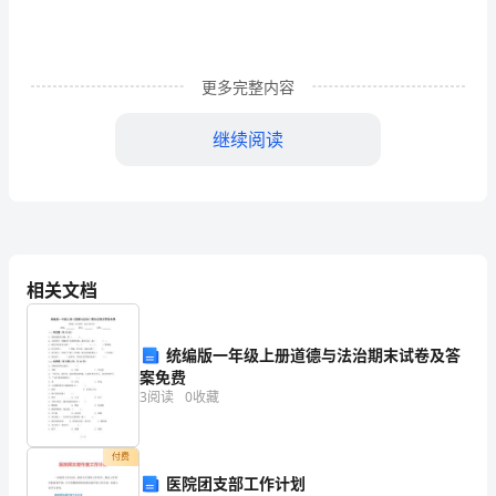
《义
务
教
更多完整内容
育
继续阅读
语
文
法经验交流会。
课
程
相关文档
标
准》
统编版一年级上册道德与法治期末试卷及答
案免费
为
3
阅读
0
收藏
指
付费
针，
医院团支部工作计划