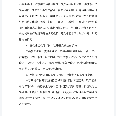
度
工
作
计
划
放矢地指导自己的教学实践。
一、
工
作
发展。
指
导
思
想
以