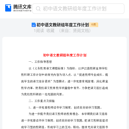
初
初中语文教研组年度工作计划
中
初中语文教研组年度工作计划
付费
语
1
阅读
收藏
（
来自
：
贤阅文档
）
文
教
研
组
年
度
一、工作指导思想
工