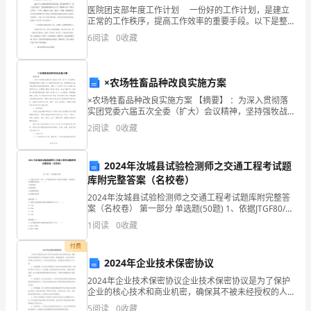
以
医院团支部年度工作计划 一份好的工作计划，是建立
正常的工作秩序，提高工作效率的重要手段。以下是整
庐
理的医院团支部年度工作计划，欢迎大家学习参考。
6
阅读
0
收藏
医院团支部年度工作计划 201x年市人民医
江
县
×农场牲畜品种改良实施方案
提高的目的。
×农场牲畜品种改良实施方案 【摘要】 ：为深入贯彻落
教
实团党委六届五次全委（扩大）会议精神，坚持强牧战
略不动摇，加大牲畜品种改良力度，促进畜牧业由生产
研
2
阅读
0
收藏
数量型向质量效益型转变，确保十五末存栏
室
2024年汝城县试验检测师之交通工程考试题
和
库附完整答案（名校卷）
2024年汝城县试验检测师之交通工程考试题库附完整答
学
案（名校卷） 第一部分 单选题(50题) 1、依据JTGF80/1-
2017，对交通标线分项工程进行实测时，检查项目为关
校
1
阅读
0
收藏
键项目的是（ ）。A
专题学习课的教法、学法和评
教
付费
2024年企业技术保密协议
科
2024年企业技术保密协议企业技术保密协议是为了保护
企业的核心技术和商业机密，确保其不被未经授权的人
研
员或竞争对手获取、复制或使用。本协议适用于所有参
5
阅读
0
收藏