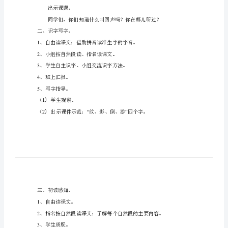
目
2
标：
3
1、
4
认
教学重点：
识
教学难点：
初步了解回声形成的
6
个
教具准备：
生
教学课时：
一课时
字，
教学过程：
会
一、
解题、导入新课。
写
出示课题。
8