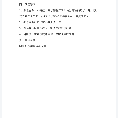
个
字。
二、识字写字。
2、
1
正
2
、小组按自然段读、指名读课文。
确
3
、学生自
流
利
4
、班上汇报。
有
5
、写字指导。
感
（1）
学生观察。
情
（2）
地
朗
读