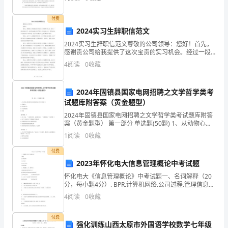
众平安度过新春佳节，我乡结合实际开展今冬明春
发
付费
学
2024实习生辞职信范文
生
2024实习生辞职信范文尊敬的公司领导：您好！首先，
感谢贵公司给我提供了这次宝贵的实习机会。经过一段
探
时间的实习，我深切地感受到了您公司的企业文化、团
4
阅读
0
收藏
队精神以及良好的工作环境，这让我对贵公司充满了期
待和
索
2024年固镇县国家电网招聘之文学哲学类考
科
试题库附答案（黄金题型）
学
2024年固镇县国家电网招聘之文学哲学类考试题库附答
案（黄金题型） 第一部分 单选题(50题) 1、从动物心理
的
发展到人的意识的决定性环节是（）A.手脚分工B.语言的
1
阅读
0
收藏
产生C.社会的出现D.劳动【答
兴
付费
2023年怀化电大信息管理概论中考试题
趣。
怀化电大《信息管理概论》中考试题一、名词解释（20
分，每小题4分）. BPR.计算机网络.公司过程.管理信息系
4、
统.结构化问题二、单项选择（1。分，每空1分）BPR实
4
阅读
0
收藏
现的手段有两个是（）A.信息技术和信
初
付费
步
强化训练山西太原市外国语学校数学七年级