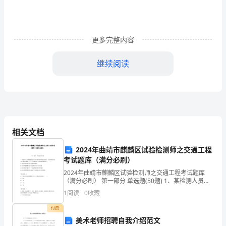
课
文，
读
更多完整内容
出
继续阅读
欢
三、初读感知。
乐、
1
、自由读课文。
奇
怪、
2
相关文档
亲
3
、学生质疑。
2024年曲靖市麒麟区试验检测师之交通工程
切
考试题库（满分必刷）
四、朗读感悟。
2024年曲靖市麒麟区试验检测师之交通工程考试题库
的
（满分必刷） 第一部分 单选题(50题) 1、某检测人员测
1
量某高速公路外场设备的绝缘电阻时，仪表测量结果为0
1
阅读
0
收藏
语
或较小数值，以下不可能导致上述现象的
付费
气。
美术老师招聘自我介绍范文