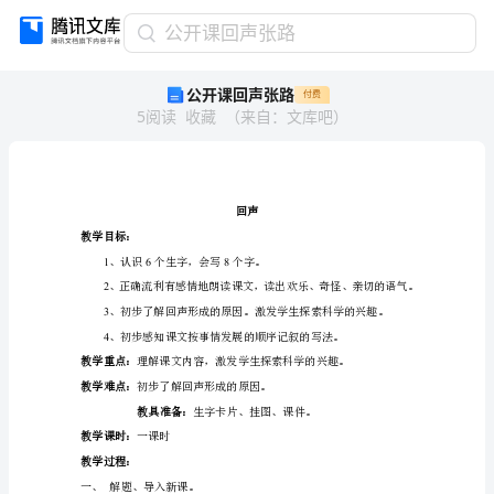
公
公开课回声张路
开
公开课回声张路
付费
课
5
阅读
收藏
（
来自
：
文库吧
）
回
声
张
路
回
回声
声
教学目标：
教
168
、认识个生字，会写个字。
学