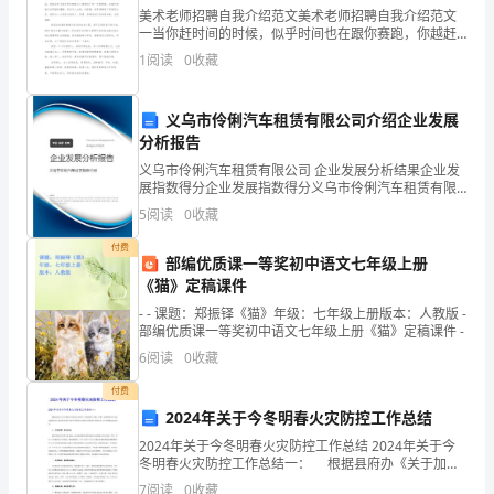
2
、把你画出的句子在小组里读一读。
3、
美术老师招聘自我介绍范文美术老师招聘自我介绍范文
一当你赶时间的时候，似乎时间也在跟你赛跑，你越赶
初
它似乎跑的越快。我现在才反应过来，原来我的大学生
3
1
阅读
0
收藏
活就要结束了。我是xx师范学院美术学院，美术学专业
步
xx届
4
义乌市伶俐汽车租赁有限公司介绍企业发展
了
分析报告
五、实践活动。
解
义乌市伶俐汽车租赁有限公司 企业发展分析结果企业发
展指数得分企业发展指数得分义乌市伶俐汽车租赁有限
回家后做实验体会回声。
回
公司综合得分说明：企业发展指数根据企业规模、企业
5
阅读
0
收藏
创新、企业风险、企业活力四个维度对企业发展情况进
声
行评
付费
部编优质课一等奖初中语文七年级上册
形
《猫》定稿课件
- - 课题：郑振铎《猫》年级：七年级上册版本：人教版 -
成
部编优质课一等奖初中语文七年级上册《猫》定稿课件 -
的
6
阅读
0
收藏
原
付费
2024年关于今冬明春火灾防控工作总结
因。
2024年关于今冬明春火灾防控工作总结 2024年关于今
冬明春火灾防控工作总结一： 根据县府办《关于加强
激
今冬明春火灾防控工作的通知》的统一部署，为保障群
7
阅读
0
收藏