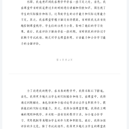
高
中
英
语
教
学
反
思
随
着
时
间
的