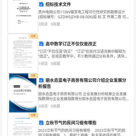
的
招标技术文件
方
贵州电网公司110kV输变电工程可行性研究和勘察设计
(招标编号：GZDWSJZHB-08-006)投 标 文 件第二卷 可
法。
研和勘察设计技术部分投标单位： 法定代表人（签
习提供更好的指导和支持。
3
阅读
0
收藏
字）：
在
付费
本
高中数学订正不仅仅是改正
文
“订正”不仅仅是“改正” “订正”在现代汉语词典中解释为
“改正”。在现实教学中，不少教师通过分析条件，诱导思
路，给出正确答案。而学生往往听起来懂，做起来错。
中，
1
阅读
0
收藏
学生责怪自己粗心，教师埋怨学生教不会。其实学
我
付费
丽水垚蓝电子商务有限公司介绍企业发展分
将
析报告
对
丽水垚蓝电子商务有限公司 企业发展分析结果企业发展
指数得分企业发展指数得分丽水垚蓝电子商务有限公司
2024
综合得分说明：企业发展指数根据企业规模、企业创
2
阅读
0
收藏
新、企业风险、企业活力四个维度对企业发展情况进行
评价。
年
付费
立秋节气的民间习俗有哪些
高
2023立秋节气的民间习俗有哪些 2023立秋节气的民
间习俗有哪些 1、祭祀土地神：秋天是收获的季节，民