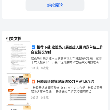
继续阅读
和
教
学
效
相关文档
果，
推荐下载 建设局开展创建人民满意单位工作
并
自查情况总结
努
建设局开展创建人民满意单位工作自查情况总结 党的
十六大报告指出，要广泛开展群众性精神文明创建活
力
动。 建设局在县委、政府的领导下，认真贯彻落实十
3
阅读
0
收藏
六大精神，以三个代表重要思想为指导，坚持以服务人
寻
民、
付费
升腾云终端管理系统(CCTM)V1.0介绍
找
- 升腾云终端管理系统（CCTM）V1.0介绍 - 升腾桌面云
改
解决方案产品线 - - 云终端应用趋势和管理现状
0
阅读
0
收藏
进
付费