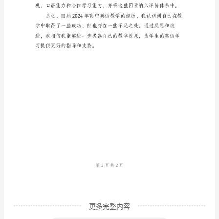
推
移，
我
不
断
反
思
力的全面评价。
我
的
教
学
方
更多完整内容
法