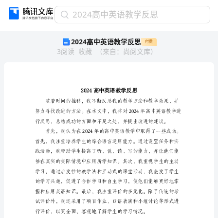
2024
2024高中英语教学反思
高
2024高中英语教学反思
付费
中
3
阅读
收藏
（
来自
：
尚阅文库
）
英
语
教
学
反
思
2024