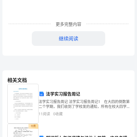
例
文
更多完整内容
件
继续阅读
本
合
同
本合同目录一览
目
1.担保协议概述
相关文档
录
1.1协议定义
一
法学实习报告周记
1.2协议各方
法学实习报告周记 法学实习报告周记1 在大四的倒数第
览
二个学期，我们收到了学校发的通知，所有在校大四学
生，都必须在在本期结束前进入到实习中去，一直到下
1.
1.3协议目的
11
阅读
0
收藏
学期结束才回来学校进行毕业答辩。收到通知后，经过
向
担
2.财产保全
付费
保