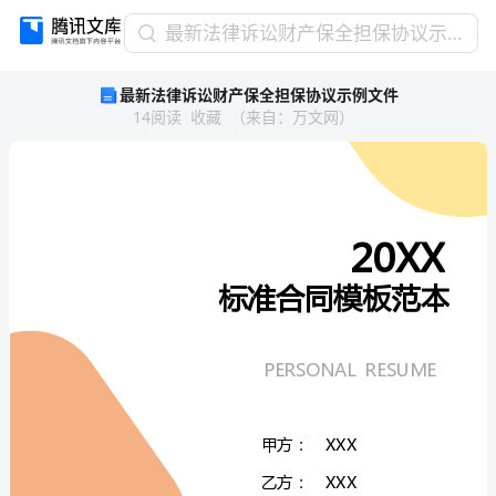
最
最新法律诉讼财产保全担保协议示例文件
新
最新法律诉讼财产保全担保协议示例文件
法
14
阅读
收藏
（
来自
：
万文网
）
律
诉
讼
财
产
保
全