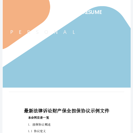
担
保
协
议
示
例
文
件
最
新