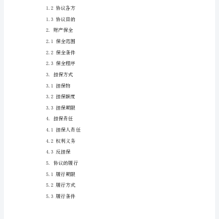
法
律
诉
讼
财
产
保
全
担
保
协
议
示