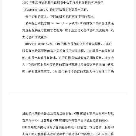
的
第一章客户关系（CRM）概述
应
用
crm
（一）CRM定义
在
中
国
商
业
银
行
领