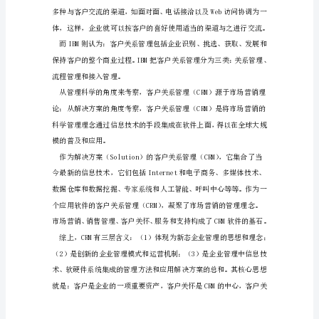
域
的
应
用
大化客户的收益率。
第
一
章
客
户
关
系
（CRM）