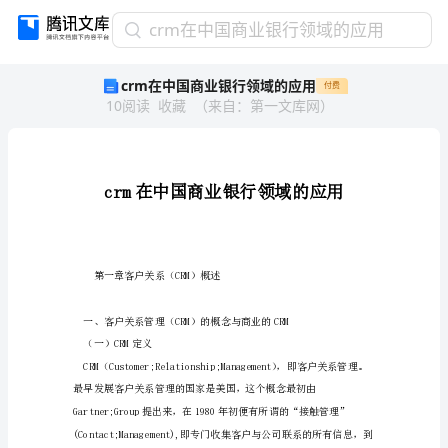
crm
crm在中国商业银行领域的应用
在
crm在中国商业银行领域的应用
付费
中
10
阅读
收藏
（
来自
：
第一文库网
）
国
商
业
银
行
领
域