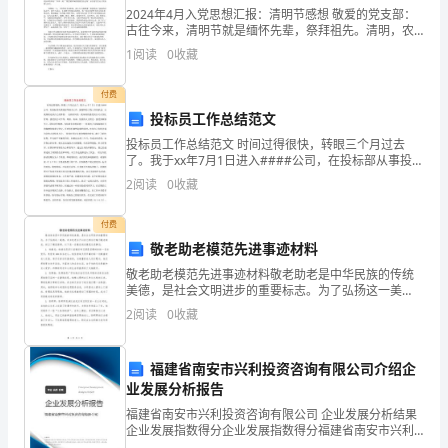
与
2024年4月入党思想汇报：清明节感想 敬爱的党支部：
古往今来，清明节就是缅怀先辈，祭拜祖先。清明，农
商
历二十四节气之一。每年的阳历四月五日就是我国传统
流程管理和接入管理。
1
阅读
0
收藏
的清明节，也是最重要的祭祀节日，汉
业
付费
的
投标员工作总结范文
CRM
投标员工作总结范文 时间过得很快，转眼三个月过去
了。我于xx年7月1日进入####公司，在投标部从事投标
（一）
等相关工作。感谢##给了我工作的机会，让我继续追求
2
阅读
0
收藏
自己的梦想。 这段时间里，我深刻的感受到
CRM
模的普及和应用。
付费
定
敬老助老模范先进事迹材料
敬老助老模范先进事迹材料敬老助老是中华民族的传统
义
美德，是社会文明进步的重要标志。为了弘扬这一美
德，许多先进分子以自己的言行践行敬老助老，树立了
CRM（Customer;Relationship;Man
2
阅读
0
收藏
模范榜样。以下是一些敬老助老模范先进事迹：1. 杨善
忠：杨
crm
福建省南安市兴利投资咨询有限公司介绍企
在
业发展分析报告
中
福建省南安市兴利投资咨询有限公司 企业发展分析结果
国
企业发展指数得分企业发展指数得分福建省南安市兴利
商
投资咨询有限公司综合得分说明：企业发展指数根据企