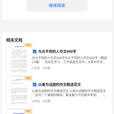
继续阅读
XX
学
校
的
教育的全面发展。
相关文档
一
付费
名
与众不同的人作文600字
与众不同的人作文600字与众不同的人作文600字（精选
教
23篇） 无论在学习、工作或是生活中，大家对作文都
再熟悉不过了吧，写作文可以锻炼我们的独处习惯，让
师，
1
阅读
0
收藏
自己的心静下来，思考自己未来的方向。那么一般
很
付费
以美为话题的作文精选范文
荣
以美为话题的作文精选范文 以美为话题的作文精选范文
习环境。
幸
任何一个美丽的瞬间，都含着万千的艰辛考验。
——题记 彩旗飘扬，一个黄色的面庞出现在奥运会的
4
阅读
0
收藏
能
起跑线上。当哨声响彻耳际，顿时尘土飞扬，一个
够
付费