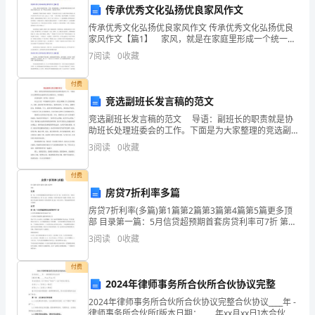
传承优秀文化弘扬优良家风作文
站
传承优秀文化弘扬优良家风作文 传承优秀文化弘扬优良
家风作文【篇1】 家风，就是在家庭里形成一个统一的
在
道德标准。它直接影响我们的成长与性格还有处世之
7
阅读
0
收藏
道，是一种无言的教育，我家也不例外。 是妈妈教会
这
了
谢谢大家！
付费
里，
竞选副班长发言稿的范文
以
竞选副班长发言稿的范文 导语：副班长的职责就是协
助班长处理班委会的工作。下面是为大家整理的竞选副
我
班长发言稿的范文，欢迎阅读。 亲爱的老师，同学
3
阅读
0
收藏
们：你们好！ 在过去当任一年
自
付费
己
房贷7折利率多篇
房贷7折利率(多篇)第1篇第2篇第3篇第4篇第5篇更多顶
的
部 目录第一篇：5月信贷超预期首套房贷利率可7折 第二
篇：央行特急文件：首套房贷利率最低可达7折 第三篇：
3
阅读
0
收藏
方
深圳银行7折利率抢房贷 转按揭 第四篇
式
付费
2024年律师事务所合伙所合伙协议完整
向
2024年律师事务所合伙所合伙协议完整合伙协议____年 -
律师事务所合伙所[版本日期：____年xx月xx日]本合伙协