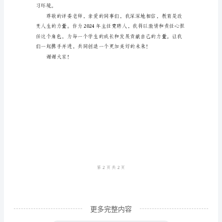
够得到个性化的教育和指导。
老
师，
亲
爱
的
同
的创造力和想象力。
事
们：
大
家
好！
我
更多完整内容
是