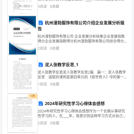
大
议（以下称为“协议”）由下列各方签订：合伙人一：[合
3
阅读
0
收藏
伙人一姓名]合伙人二：[合
家
展
杭州漫勃服饰有限公司介绍企业发展分析报
告
示
杭州漫勃服饰有限公司 企业发展分析结果企业发展指数
得分企业发展指数得分杭州漫勃服饰有限公司综合得分
我
说明：企业发展指数根据企业规模、企业创新、企业风
2
阅读
0
收藏
险、企业活力四个维度对企业发展情况进行评价。该企
的
业的
理
泥人张教学反思_1
泥人张教学反思泥人张教学反思2篇 篇一：泥人张教学
念
反思 选取的课例是第四单元的《俗世奇人》中的第一
篇《泥人张》，《泥人张》作为一篇典型的津味小说，
和
1
阅读
0
收藏
选自冯骥才先生的小说集《俗世奇人》，该集由19
能
付费
2024年研究性学习心得体会感想
力。
2024年研究性学习心得体会感想作为一个长期从事研究
今
性学习的人，在____年，我意识到这种学习方式对自己的
成长和发展产生了深远影响。通过这种学习方式，我不
2
阅读
0
收藏
天，
仅在学科知识上取得了进步，而且在思维能力、问题