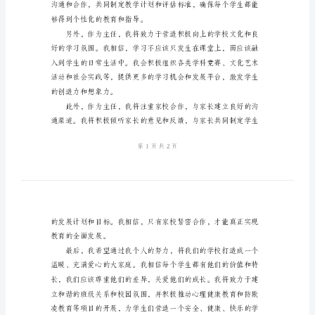
年
主
任
竞
聘
演
讲
稿
目标和梦想。
尊
敬
的
评
委