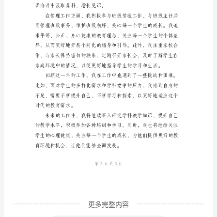
新
选
显的提升。
敬
爱
的
领
导、
亲
爱
的
同
事
更多完整内容
们：