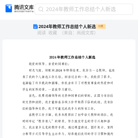
2024
2024年教师工作总结个人新选
年
2024年教师工作总结个人新选
付费
教
阅读
收藏
（
来自
：
尚阅文库
）
师
工
作
总
结
个
敬爱的领导、亲爱的同事们：
人