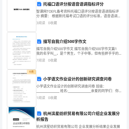
托福口语评分按语音语调指标评分
我
智课网TOEFL备考资料托福口语评分按语音语调指标评
分 摘要： 根据新托福考试口语的评分标准，语音语调也
作
是得分的一项指标，高分考生往往有以下三个特点： 1、
3
阅读
0
收藏
他们的语音语调比较标
为
一
描写自我介绍500字作文
名
描写自我介绍500字作文 描写自我介绍500字作文篇1
我的名字叫__，是个男生，个子中等，但有些胖乎乎的，
教
头发有些长，有人说我的眼睛长得还可以，我对这个部
7
阅读
0
收藏
位也很自信。我的鼻子不是很笔挺，，但不是很
师，
付费
也
小学语文作业设计的创新研究调查问卷
小学语文作业设计的创新研究调查问卷 班级：
迎
时代的教育需求。
________________ 姓名:________________亲爱的同学们：你们
好！这是一份关于“小学语文作业设计的创新研究”试
来
1
阅读
0
收藏
了
杭州滨星纺织贸易有限公司介绍企业发展分
我
析报告
杭州滨星纺织贸易有限公司 企业发展分析结果企业发展