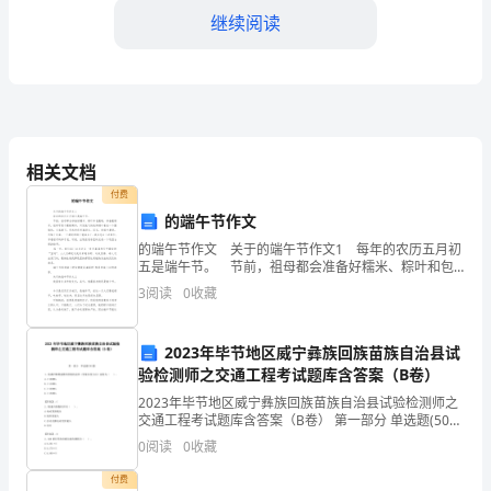
继续阅读
时
光
飞
逝，
语文学科的热爱。
相关文档
转
付费
眼
的端午节作文
的端午节作文 关于的端午节作文1 每年的农历五月初
间
五是端午节。 节前，祖母都会准备好糯米、粽叶和包
裹绳，准备裹粽子。祖母可是个裹粽高手，只见她飞快
2024
3
阅读
0
收藏
地将粽叶卷成一个圆锥状，尖底朝下，将米和佐料
年
2023年毕节地区威宁彝族回族苗族自治县试
即
验检测师之交通工程考试题库含答案（B卷）
将
2023年毕节地区威宁彝族回族苗族自治县试验检测师之
识海洋中汲取养料，增长见识。
交通工程考试题库含答案（B卷） 第一部分 单选题(50
题) 1、玻璃纤维增强塑料管箱的拉伸（管箱长度方向）
结
0
阅读
0
收藏
强度为（ ）。A.≥100MPa
束，
付费