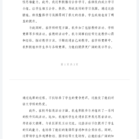
新
选
学生的深厚感情，一
2024
年
教
师
工
作
总
结
个
人