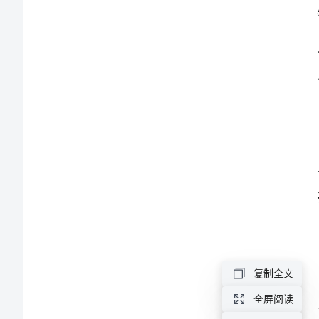
真
实
客
观
总
结
2023
年
统
量。
计
复制全文
站
全屏阅读