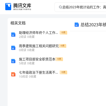
总
结
相关文档
总结2023
2023
助理经济师年终个人工作总结2024年
付费
年
2
阅读
0
收藏
统
雨季建筑施工相关问题研究
付费
0
阅读
0
收藏
计
施工项目部安全职责范本
付费
5
阅读
0
收藏
站
七年级政治下册生活离不开规则第八课法律是特殊的规则第2框认识法律规则课件北师大版
付费
10
阅读
0
收藏
的
工
作：