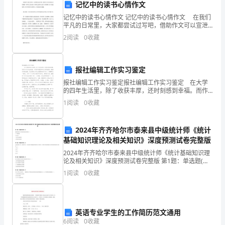
记忆中的读书心情作文
力：
记忆中的读书心情作文 记忆中的读书心情作文 在我们
平凡的日常里，大家都尝试过写吧，借助作文可以宣泄
（1）、
心中的情感，调节自己的心情。你所见过的作文是什么
2
阅读
0
收藏
样的呢？以下是收集的`记忆中的读书心情作文，欢迎阅
F
浮
报社编辑工作实习鉴定
＝
报社编辑工作实习鉴定报社编辑工作实习鉴定 在大学
的四年生活里，除了收获丰厚，还时刻感到幸福。而作
F’－
为中文专业的我，对写作的爱好和对文学的爱好。随着
1
阅读
0
收藏
时间的流逝，这宝贵的大学生活就要走到尽头了。像编
F
辑这
2024年齐齐哈尔市泰来县中级统计师《统计
(压
基础知识理论及相关知识》深度预测试卷完整版
力
2024年齐齐哈尔市泰来县中级统计师《统计基础知识理
论及相关知识》深度预测试卷完整版 第1题：单选题(本
差)
题1分)编制国际收支平衡表的基本原则是（）。A.平衡预
1
阅读
0
收藏
算B.净出口C.复式记账原理D.国际贸易原
（
初
英语专业学生的工作简历范文通用
中
6
阅读
0
收藏