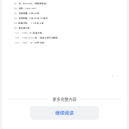
3、密度：ρ=m/V
部
4、压强：p=F/S
分
5、液体压强：p=ρgh
初
6、浮力：
（1）、F浮＝F’－F(压力差)
中
（2）、F浮＝G－F(视重力)
物
（3）、F浮＝G(漂浮、悬浮)
理
（4）、阿基米德原理：F浮=G排＝ρ液gV排
公
7、杠杆平衡条件：F1L1＝F2L2
式
8、理想斜面：F/G＝h/L
汇
9、理想滑轮：F=G/n
更多完整内容
编
10、实际滑轮：F＝(G＋G动)/n(竖直方向)
继续阅读
【力
11、功：W＝FS＝Gh(把物体举高)
12、功率：P＝W/t＝FV
学