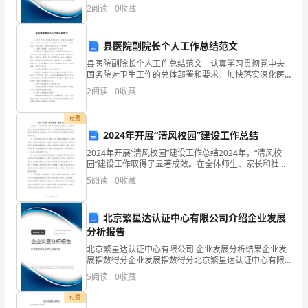
有限公司综合得分说明：企业发展指数根据企业规模、
2
阅读
0
收藏
ρ=m/V
企业创新、企业风险、企业活力四个维度对企业发展情
况进
4、
县医院副院长个人工作总结范文
压
县医院副院长个人工作总结范文 认真学习贯彻党中央
国务院对卫生工作的总体部署和要求，加快落实深化医
强：
药卫生体制改革意见和20xx年各级卫生工作会议精神，
2
阅读
0
收藏
完成医改各项任务。工作要点： 一、完善人事制度
p=F/S
付费
5、
2024年开展“清风校园”建设工作总结
2024年开展“清风校园”建设工作总结2024年，“清风校
液
园”建设工作取得了显著成效。在全体师生、家长和社会
各界的共同努力下，校园环境的整治和学校文化的培育
体
5
阅读
0
收藏
取得了较大的进展。以下是对2024年“清风校
压
北京繁星达认证中心有限公司介绍企业发展
强：
分析报告
北京繁星达认证中心有限公司 企业发展分析结果企业发
p=ρgh
展指数得分企业发展指数得分北京繁星达认证中心有限
公司综合得分说明：企业发展指数根据企业规模、企业
6、
5
阅读
0
收藏
创新、企业风险、企业活力四个维度对企业发展情况进
行评
浮
付费