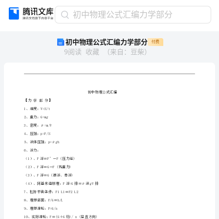
初
初中物理公式汇编力学部分
中
初中物理公式汇编力学部分
付费
物
9
阅读
收藏
（
来自
：
豆柴
）
理
公
式
汇
编
初中物理公式汇编
【力学部分】
力
1、速度：V=S/t
学
2、重力：G=mg