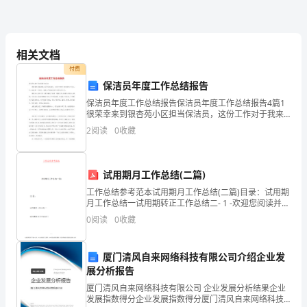
13、功的原理：W手＝W机
部
14、实际机械：W总＝W有＋W额外
分】
15、机械效率：η＝W有/W总
相关文档
1、
付费
16、滑轮组效率：
速
保洁员年度工作总结报告
（1）、η＝G/nF(竖直方向)
保洁员年度工作总结报告保洁员年度工作总结报告4篇1
度：
很荣幸来到银杏苑小区担当保洁员，这份工作对于我来
（2）、η＝G/(G＋G动)(竖直方向不计摩擦)
说来之不易，从上岗的第一天起先，我就以严谨的看法
V=S/t
2
阅读
0
收藏
（3）、η＝f/nF(水平方向)
来对待这份工作。 做保洁工作在许多人
2、
试用期月工作总结(二篇)
重
工作总结参考范本试用期月工作总结(二篇)目录：试用期
力：
月工作总结一试用期转正工作总结二- 1 -欢迎您阅读并下
载本文档，本文档来源于互联网，如有侵权请联系删
0
阅读
0
收藏
G=mg
除！我们将竭诚为您提供优质的文档！试用期月工作
3、
厦门清风自来网络科技有限公司介绍企业发
展分析报告
密
厦门清风自来网络科技有限公司 企业发展分析结果企业
度：
发展指数得分企业发展指数得分厦门清风自来网络科技