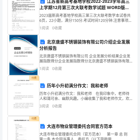
江苏省新高考基地学校2022-2023学年高三
题
上学期12月第三次大联考数学试题 WORD版含
库
答案
2023届新高考基地学校高三第三次大联考数学本试卷共
【答案】：C
6页，22小题，满分150分.考试时间120分钟.注意事项：
及
1.答卷前，考生务必将自己的姓名､考生号､考场号和座位
1
阅读
0
收藏
号填写在答题卡上.将条形码横贴在答
5、隧道灯具的常用布置方
参
北京唐盛不锈钢装饰有限公司介绍企业发展
A.相对、交错
考
分析报告
B.交错、中间
北京唐盛不锈钢装饰有限公司 企业发展分析结果企业发
答
展指数得分企业发展指数得分北京唐盛不锈钢装饰有限
C.相对、中间
公司综合得分说明：企业发展指数根据企业规模、企业
案
1
阅读
0
收藏
创新、企业风险、企业活力四个维度对企业发展情况进
D.均可
行评
（最
付费
历年小升初满分作文：我和老师
新）
历年小升初满分作文：我和老师 在我印象中，老师待
【答案】：A
人和蔼可亲、幽默风趣。小编收集了我和老师作文，欢
第
迎阅读。 第一篇：我和老师 张老师是班里教我们语
3
阅读
0
收藏
文的老师，也是六年来，除班主任外，
一
A.±1°
付费
部
大连市物业管理委托合同官方范本
B.±2°
分
大连市物业管理委托合同（官方范本） 第一章 总 则
第一条 本合同当事人 委托方（以下简称甲