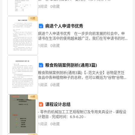
C.±3°
单
方）:_________ 组织名称：______________________ 主
3
阅读
0
收藏
任：_____
D.±5°
选
付费
题
病退个人申请书优秀
病退个人申请书优秀 在一步步向前发展的社会中，申
(50
请书在生活中的使用越来越广泛，我们在写申请书的时
候要注意态度要诚恳、朴实。什么样的申请书才是合理
题)
1
阅读
0
收藏
的呢？下面是小编帮大家整理的病退个人申请书优秀，
仅供参
1、
粮食购销案例剖析(通用3篇)
根
粮食购销案例剖析(通用3篇)【--范文大全】谷物是烹饪
据
食品中各种植物种子的总称，也可以概括为“谷物”谷物。
粮食作物营养丰富，主要有蛋白质、维生素、膳食纤
1
阅读
0
收藏
维、脂肪、淀粉等。在古代，走路时说食物，停车时说
《公
付费
路
课程设计总结
工
- 零件的机械加工工艺规程制订及专用夹具设计 - 课程设
计题目 - 完成时间：6.9-6.20 -
程
1
阅读
0
收藏
质