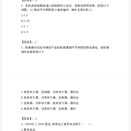
之
交
通
工
的项目是（）
程
A.启动及启动时间
考
B.发电机组相序
试
C.发电机组输出电压稳定性
D.发电机组温升速率
题
库
【答案】：D
及