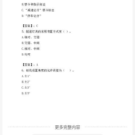
参
A.0.6
考
B.0.65
C.0.7
答
D.0.8
案
（最
【答案】：C
新）
相关标准回答以下
2023
年
子
长
更多完整内容