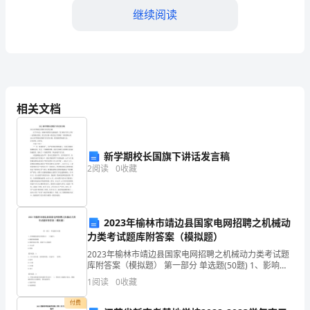
县
继续阅读
试
验
检
测
相关文档
师
之
新学期校长国旗下讲话发言稿
交
2
阅读
0
收藏
【答案】：A
通
工
2023年榆林市靖边县国家电网招聘之机械动
A.警告标志
力类考试题库附答案（模拟题）
程
2023年榆林市靖边县国家电网招聘之机械动力类考试题
B.禁令和指示标志
考
库附答案（模拟题） 第一部分 单选题(50题) 1、影响蜗
轮副啮合精度以( )为最大.A.蜗轮轴线倾斜B.蜗轮轴线对
1
阅读
0
收藏
C.“减速让行”禁令标志
称，蜗轮中心面偏移C.
试
付费
D.“停车让行”