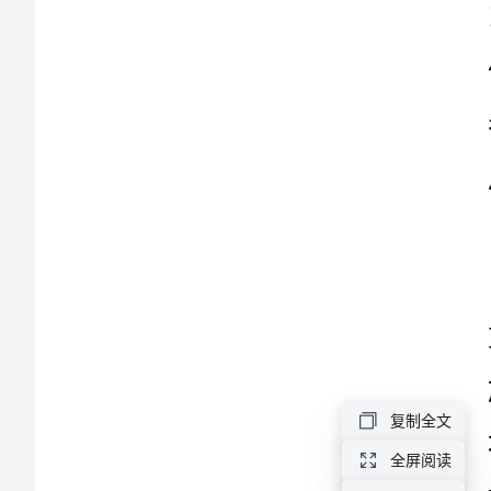
得
用。
体
会
模
板
2024
年
学
需求。
习
复制全文
教
全屏阅读
育