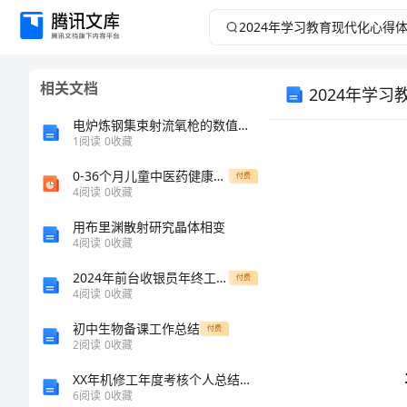
2024
年
相关文档
2024年学
学
电炉炼钢集束射流氧枪的数值模拟及在通钢的应用
习
1
阅读
0
收藏
教
0-36个月儿童中医药健康管理服务ppt课件
付费
4
阅读
0
收藏
育
用布里渊散射研究晶体相变
4
阅读
0
收藏
现
2024年前台收银员年终工作总结格式版
付费
4
阅读
0
收藏
代
初中生物备课工作总结
付费
化
2
阅读
0
收藏
XX年机修工年度考核个人总结范文
心
6
阅读
0
收藏