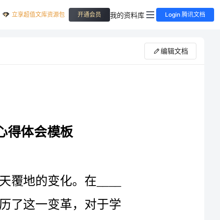
立享超值文库资源包
我的资料库
开通会员
Login 腾讯文档
编辑文档
近年来，我国学习教育领域发生了翻天覆地的变化。在____
年，我作为一名年轻教育工作者，亲身经历了这一变革，对于学
习教育现代化的进程有着深刻的理解和体会。在这____字的心得
体会中，我将从三个方面阐述我对于____年学习教育现代化的思