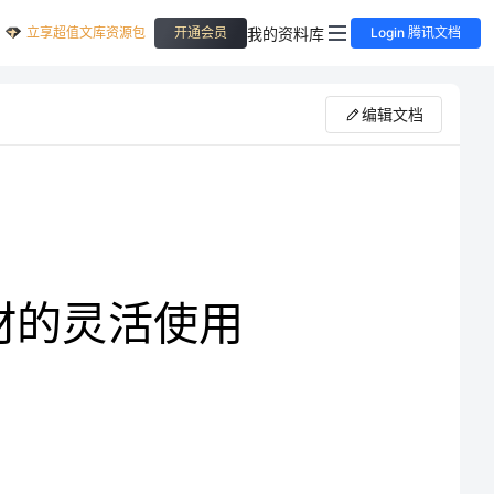
立享超值文库资源包
我的资料库
开通会员
Login 腾讯文档
编辑文档