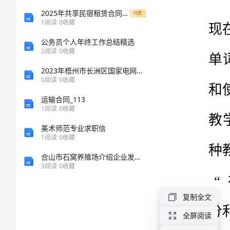
的
2025年共享民宿租赁合同样本
付费
1
阅读
0
收藏
灵
公务员个人年终工作总结精选
2
阅读
0
收藏
活
2023年梧州市长洲区国家电网招聘之机械动力类考试题库【实用】
0
阅读
0
收藏
使
运输合同_113
用
1
阅读
0
收藏
美术师范专业求职信
浅
1
阅读
0
收藏
谈
合山市石窝养殖场介绍企业发展分析报告
英
3
阅读
0
收藏
语
复制全文
教
全屏阅读
学