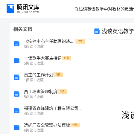
浅
谈
相关文档
浅谈英语教学
英
《疾控中心主任助理的述职报告范文》
付费
语
3
阅读
0
收藏
十佳歌手大赛主持词
教
付费
5
阅读
0
收藏
学
员工的工作计划
付费
1
阅读
0
收藏
中
员工培训管理制度
付费
5
阅读
0
收藏
对
福建省森烽建筑工程有限公司介绍企业发展分析报告
教
4
阅读
0
收藏
选矿厂安全管理办法模版
付费
材
6
阅读
0
收藏