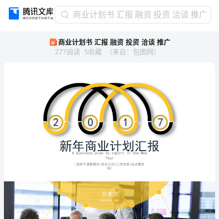
商
商业计划书 汇报 融资 投资 洽谈 推广
业
商业计划书 汇报 融资 投资 洽谈 推广
计
277
阅读
5
收藏
（
来自
：
包图网
）
划
书
汇
报
融
资
投