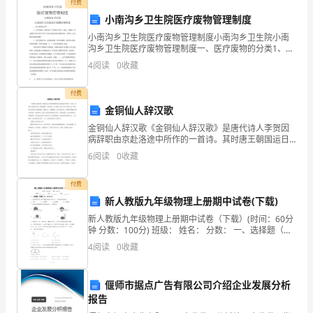
付费
小南沟乡卫生院医疗废物管理制度
小南沟乡卫生院医疗废物管理制度小南沟乡卫生院小南
沟乡卫生院医疗废物管理制度一、医疗废物的分类1、医
疗废物，是指医疗卫生机构在医疗、避免、保健以 及其
4
阅读
0
收藏
她有关活动中产生日勺具有直接或者间接感染性、毒性
以
付费
金铜仙人辞汉歌
金铜仙人辞汉歌《金铜仙人辞汉歌》是唐代诗人李贺因
病辞职由京赴洛途中所作的一首诗。其时唐王朝国运日
衰，藩镇割据，兵祸迭起，民不聊生;而诗人那“唐诸王
6
阅读
0
收藏
孙”的贵族之家也早已没落衰微，报国无门，处处碰壁。
诗人
付费
新人教版九年级物理上册期中试卷(下载)
新人教版九年级物理上册期中试卷（下载）(时间：60分
钟 分数：100分) 班级： 姓名： 分数： 一、选择题（每
题2分，共30分）
4
阅读
0
收藏
偃师市据点广告有限公司介绍企业发展分析
报告