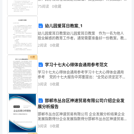
管理困惑；而在发展中期又普遍面临三大主要问题：生
75
阅读
0
收藏
源转化方式、教学质量控制、利润增长点更新。黄冈海
卫教育
幼儿园爱耳日教案_1
幼儿园爱耳日教案幼儿园爱耳日教案 作为一名为他人
授业解惑的教育工作者，通常需要准备好一份教案，教
案是教学活动的总的组织纲领和行动方案。教案应该怎
2
阅读
0
收藏
么写呢？以下是小编精心整理的幼儿园爱耳日教案（精
选
付费
学习十七大心得体会通用参考范文
学习十七大心得体会通用参考学习十七大心得体会通用
参考 党的十七大报告中郑重提出：“全党必须坚定不移
地高举中国特色社会主义伟大旗帜，带领人民从新的历
3
阅读
0
收藏
史起点出发，抓住和用好重要战略机遇期，求真务实，
锐
邯郸市丛台区神速贸易有限公司介绍企业发
展分析报告
邯郸市丛台区神速贸易有限公司 企业发展分析结果企业
发展指数得分企业发展指数得分邯郸市丛台区神速贸易
有限公司综合得分说明：企业发展指数根据企业规模、
3
阅读
0
收藏
企业创新、企业风险、企业活力四个维度对企业发展情
况进