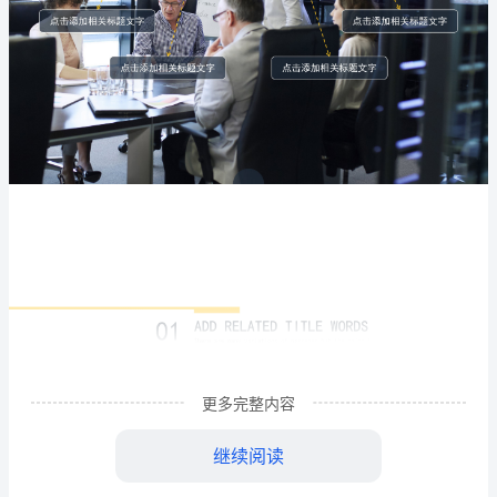
资
洽
谈
推
广
-
-
-
-
更多完整内容
-
继续阅读
-