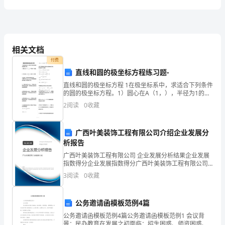
-
-
相关文档
付费
直线和圆的极坐标方程练习题-
直线和圆的极坐标方程 1在极坐标系中，求适合下列条件
的圆的极坐标方程。1）圆心在A（1，），半径为1的
圆。2）圆心在A（3,）,半径为3的圆。2求满足下列条件
2
阅读
0
收藏
的极坐标方程：1)求经过点A(a,0)
广西叶美装饰工程有限公司介绍企业发展分
析报告
广西叶美装饰工程有限公司 企业发展分析结果企业发展
指数得分企业发展指数得分广西叶美装饰工程有限公司
综合得分说明：企业发展指数根据企业规模、企业创
3
阅读
0
收藏
新、企业风险、企业活力四个维度对企业发展情况进行
评价。
公务邀请函模板范例4篇
公务邀请函模板范例4篇公务邀请函模板范例1 会议背
景：民办教育在发展之初面临：招生困惑、师资困惑、