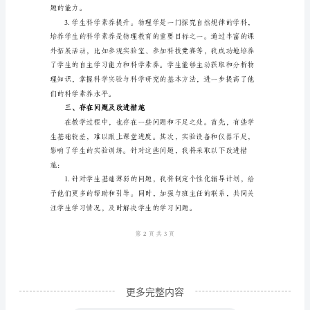
范
文
二、教育教学成果展示
尊
敬
的
校
领
导：
大
家
好！
我
更多完整内容
是