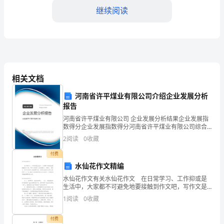
继续阅读
XX
中
学
物
他们的学习兴趣和积极性。
相关文档
理
河南省许平煤业有限公司介绍企业发展分析
教
报告
师
河南省许平煤业有限公司 企业发展分析结果企业发展指
数得分企业发展指数得分河南省许平煤业有限公司综合
XXX，
得分说明：企业发展指数根据企业规模、企业创新、企
2
阅读
0
收藏
业风险、企业活力四个维度对企业发展情况进行评价。
该企
非
付费
水仙花作文精编
常
水仙花作文有关水仙花作文 在日常学习、工作抑或是
题的能力。
荣
生活中，大家都不可避免地要接触到作文吧，写作文是
培养人们的观察力、联想力、想象力、思考力和记忆力
1
阅读
0
收藏
的重要手段。你所见过的作文是什么样的呢？以下是小
幸
编
付费