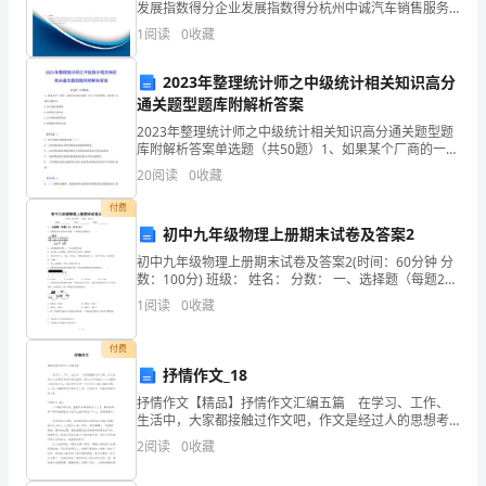
汇
发展指数得分企业发展指数得分杭州中诚汽车销售服务
有限公司综合得分说明：企业发展指数根据企业规模、
1
阅读
0
收藏
报
企业创新、企业风险、企业活力四个维度对企业发展情
况进
一
2023年整理统计师之中级统计相关知识高分
通关题型题库附解析答案
年
2023年整理统计师之中级统计相关知识高分通关题型题
库附解析答案单选题（共50题）1、如果某个厂商的一项
来
经济活动对其他厂商产生有利影响，我们把 这种行为称
20
阅读
0
收藏
作0A.生产的外部经济B.消费的外部经济C.
我
付费
在
初中九年级物理上册期末试卷及答案2
初中九年级物理上册期末试卷及答案2(时间：60分钟 分
中
数：100分) 班级： 姓名： 分数： 一、选择题（每题2
分，共30分）1、
学
1
阅读
0
收藏
物
付费
抒情作文_18
理
抒情作文【精品】抒情作文汇编五篇 在学习、工作、
教
生活中，大家都接触过作文吧，作文是经过人的思想考
虑和语言组织，通过文字来表达一个主题意义的记叙方
2
阅读
0
收藏
法。相信写作文是一个让许多人都头痛的问题，以下是
学
小