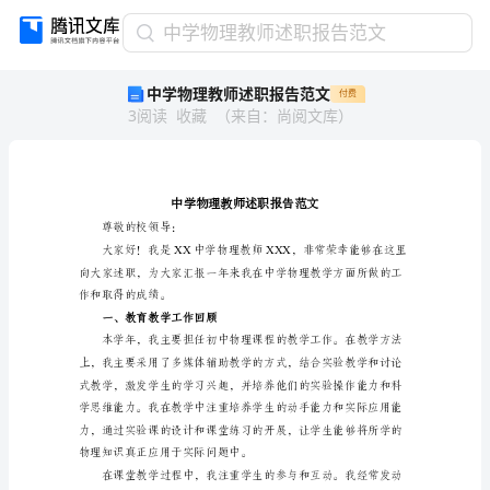
中
中学物理教师述职报告范文
学
中学物理教师述职报告范文
付费
物
3
阅读
收藏
（
来自
：
尚阅文库
）
理
教
师
述
职
报
尊敬的校领导：
告