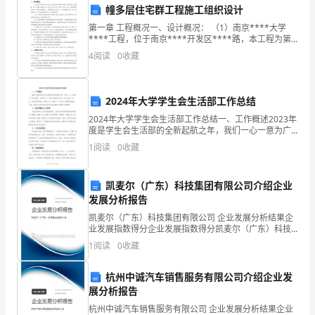
能
幢多层住宅群工程施工组织设计
够
第一章 工程概况一、设计概况： （1）南京****大学
****工程，位于南京****开发区****路，本工程为第
在
二标段04、06、07幢住宅组成，06、07为二单元11
4
阅读
0
收藏
层，04为三单元11层，
这
里
2024年大学学生会生活部工作总结
们的科学素养水平。
向
2024年大学学生会生活部工作总结一、工作概述2023年
度是学生会生活部的全新起航之年，我们一心一意为广
三、存在问题及改进措施
大学生服务，恪守初心，努力开展各项工作。在过去的
大
1
阅读
0
收藏
一年中，我们紧密团结，积极工作，取得了一系列令人
家
凯麦尔（广东）科技集团有限公司介绍企业
述
发展分析报告
职，
凯麦尔（广东）科技集团有限公司 企业发展分析结果企
业发展指数得分企业发展指数得分凯麦尔（广东）科技
集团有限公司综合得分说明：企业发展指数根据企业规
为
施：
1
阅读
0
收藏
模、企业创新、企业风险、企业活力四个维度对企业发
展情
大
杭州中诚汽车销售服务有限公司介绍企业发
展分析报告
家
杭州中诚汽车销售服务有限公司 企业发展分析结果企业