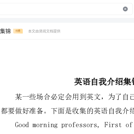
集锦
本文由贤阅文档提供
付费
英语自我介绍集锦
某一些场合必定会用到英文，为了自己表现的大方得体，一般
都要做好准备。下面是收集的英语自我介绍集锦，希望能帮到你。
Goodmorningprofessors,Firstofall,pleaseallowme
toexpressmyappreciationfortheopportunitythatyou
givemetojointhisinterview.
Mynameis***,EnglishnameFelix.I'vegotmy