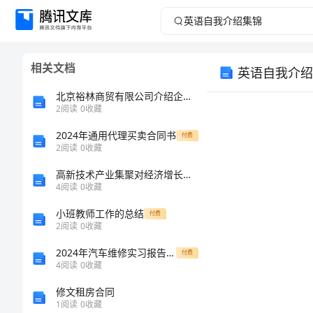
英
语
相关文档
英语自我介绍
自
北京裕林商贸有限公司介绍企业发展分析报告
我
2
阅读
0
收藏
2024年通用代理买卖合同书
介
付费
2
阅读
0
收藏
绍
高新技术产业集聚对经济增长的影响研究——基于长江经济带的实证分析
4
阅读
0
收藏
集
小班教师工作的总结
付费
2
阅读
0
收藏
锦
2024年汽车维修实习报告格式版
付费
英
4
阅读
0
收藏
语
修文租房合同
1
阅读
0
收藏