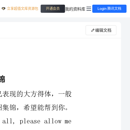
立享超值文库资源包
我的资料库
开通会员
Login 腾讯文档
编辑文档