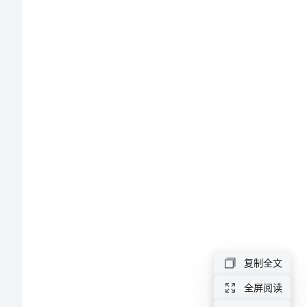
自
我
介
绍
集
锦
某
一
些
场
复制全文
合
必
全屏阅读