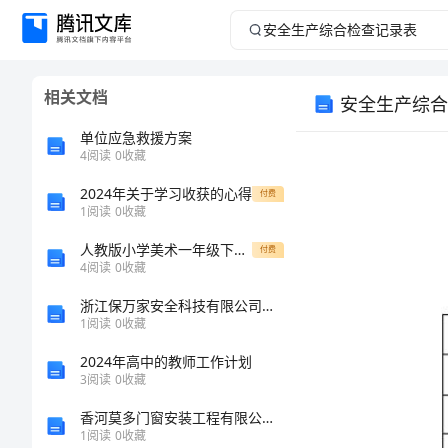
安
全
相关文档
安全生产综合
生
单位应急救援方案
产
4
阅读
0
收藏
2024年关于学习收获的心得
综
付费
1
阅读
0
收藏
合
人教版小学美术一年级下册《第11课太空里植物》教案3
付费
4
阅读
0
收藏
检
浙江保万家安全科技有限公司介绍企业发展分析报告
1
阅读
0
收藏
查
2024年高中的教师工作计划
记
3
阅读
0
收藏
香河莫多门窗安装工程有限公司介绍企业发展分析报告
录
1
阅读
0
收藏