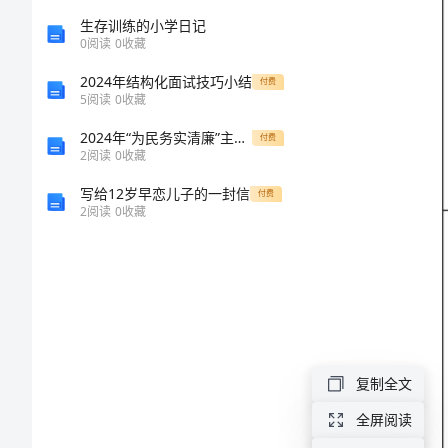
表
生存训练的小学日记
0
阅读
0
收藏
检
2024年结构化面试技巧小结
付费
5
阅读
0
收藏
查
2024年“为民务实清廉”主题实践活动实施方案
部
付费
2
阅读
0
收藏
门
写给12岁早恋儿子的一封信
付费
检
2
阅读
0
收藏
查
人
员
项
复制全文
目
基
全屏阅读