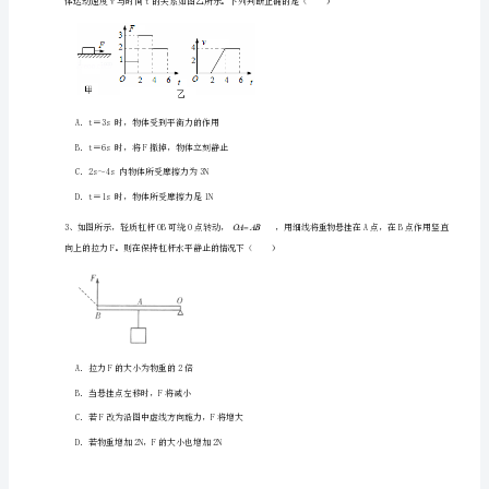
下
册
期
末
考
试
综
合
练
习