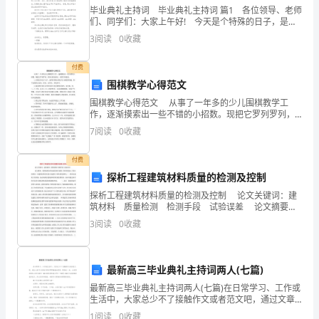
界
毕业典礼主持词 毕业典礼主持词 篇1 各位领导、老师
们、同学们：大家上午好! 今天是个特殊的日子，是个
值得庆贺的日子，我院645名同学将庄严地接过毕业证
市
3
阅读
0
收藏
A．t＝3s时，物体受到平衡力的作用
书，从武汉理工大学安静而详和的校园走向
民
付费
B．t＝6s时，将F撤掉，物体立刻静止
围棋教学心得范文
族
C．2s～4s内物体所受摩擦力为3N
围棋教学心得范文 从事了一年多的少儿围棋教学工
中
作，逐渐摸索出一些不错的小招数。现把它罗列罗列，
供同行朋友探讨。希望共同提高。 1.启蒙宜从吃子入
7
阅读
0
收藏
D．t＝1s时，物体所受摩擦力是1N
学
手，这样容易使小朋友马上就找到乐趣。但不宜教的太
物
付费
探析工程建筑材料质量的检测及控制
理
探析工程建筑材料质量的检测及控制 论文关键词：建
筑材料 质量检测 检测手段 试验误差 论文摘要：
八
我国建筑业的迅猛发展对建筑工程质量提出了更高的要
3
阅读
0
收藏
求，而建筑材料的质量又是建筑工程质量
年
级
最新高三毕业典礼主持词两人(七篇)
下
最新高三毕业典礼主持词两人(七篇)在日常学习、工作或
生活中，大家总少不了接触作文或者范文吧，通过文章
册
可以把我们那些零零散散的思想，聚集在一块。大家想
1
阅读
0
收藏