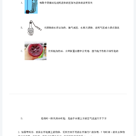
民
族
中
学
物
一、单选题（10小题，每小题2分，共计20分）
理
八
年
级