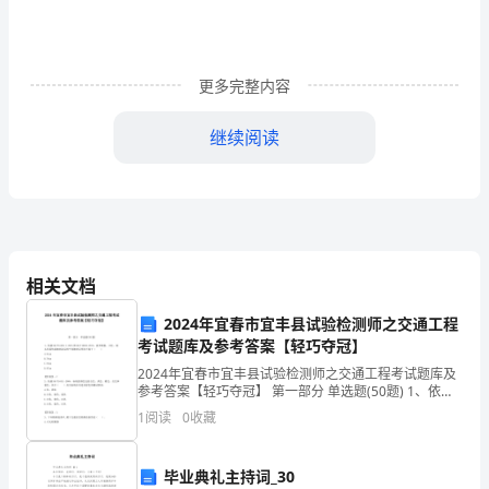
试
题
更多完整内容
（含
继续阅读
详
细
解
相关文档
析）
2024年宜春市宜丰县试验检测师之交通工程
考试题库及参考答案【轻巧夺冠】
湖
2024年宜春市宜丰县试验检测师之交通工程考试题库及
南
参考答案【轻巧夺冠】 第一部分 单选题(50题) 1、依据
GB/T31439.1-2015和GB/T18226-2015，波形梁板、立
1
阅读
0
收藏
柱、端头
张
家
毕业典礼主持词_30